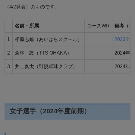
（4/2発表）のものです。
名前・所属
ユースWR
備考（シ
1
相原志綸（あいはらスクール）
2023
2
倉林 護（TTS OHANA）
2024
3
井上奏太（野幌卓球クラブ）
2024
女子選手（2024年度前期）