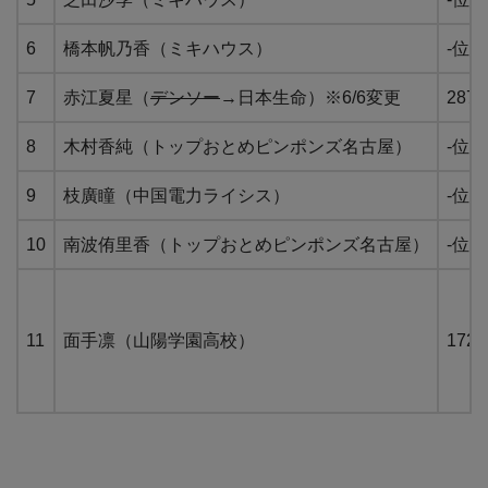
6
橋本帆乃香（ミキハウス）
-位
7
赤江夏星（
デンソー
→日本生命）※6/6変更
287
8
木村香純（トップおとめピンポンズ名古屋）
-位
9
枝廣瞳（中国電力ライシス）
-位
10
南波侑里香（トップおとめピンポンズ名古屋）
-位
11
面手凛（山陽学園高校）
172