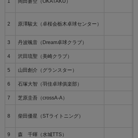
1
岡田蒼空（OKATAKU）
2
原澤駿太（卓桜会栃木卓球センター）
3
丹波颯音（Dream卓球クラブ）
4
沢田琉聖（美崎クラブ）
5
山田創介（グランスター）
6
石塚大智（羽佳卓球俱楽部）
7
芝原圭吾（crossA-A）
8
柴田優星（STライトニング）
9
森 千暉（水城TTS）