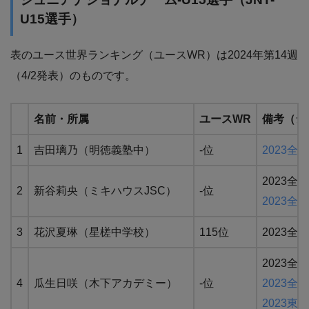
U15選手）
表のユース世界ランキング（ユースWR）は2024年第14週
（4/2発表）のものです。
名前・所属
ユースWR
備考（シ
1
吉田璃乃（明徳義塾中）
-位
2023
2023
2
新谷莉央（ミキハウスJSC）
-位
2023全
3
花沢夏琳（星槎中学校）
115位
2023
2023
4
瓜生日咲（木下アカデミー）
-位
2023
2023