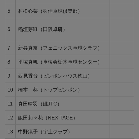
5
村松心菜（羽佳卓球倶楽部）
6
稲垣芽唯（田阪卓研）
7
新谷真奈（フェニックス卓球クラブ）
8
平塚真帆（卓桜会栃木卓球センター）
9
西見香音（ピンポンハウス徳山）
10
橋本 葵（トップピンポン）
11
真田晴羽（姚JTC）
12
飯田莉々花（NEX’TAGE）
13
中野凜子（宇土クラブ）