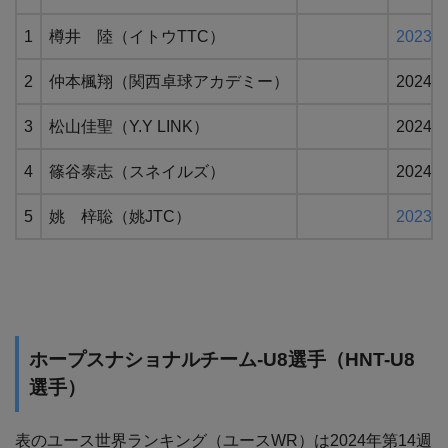
1
樽井 陸（イトウTTC）
202
2
仲本楓翔（関西卓球アカデミー）
202
3
松山佳聖（Y.Y LINK）
202
4
篠谷泰志（スネイルズ）
202
5
姚 梓聡（姚JTC）
202
ホープスナショナルチーム-U8選手（HNT-U8
選手）
表のユース世界ランキング（ユースWR）は2024年第14週