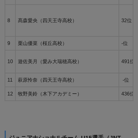
8
髙森愛央（四天王寺高校）
32位
9
栗山優菜（桜丘高校）
-位
10
遊佐美月（愛み大瑞穂高校）
491位
11
萩原怜奈（四天王寺高校）
-位
12
牧野美鈴（木下アカデミー）
436位
ジュニアナショナルチーム-U15選手（JNT-