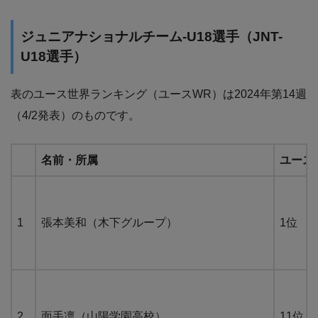
ジュニアナショナルチーム-U18選手（JNT-
U18選手）
表のユース世界ランキング（ユースWR）は2024年第14週
（4/2発表）のものです。
名前・所属
ユース
1
張本美和（木下グループ）
1位
2
面手凛（山陽学園高校）
11位