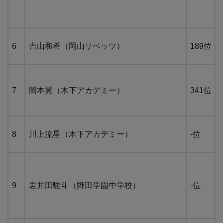
6
吉山和希（岡山リベッツ）
189位
7
岡本翼（木下アカデミー）
341位
8
川上流星（木下アカデミー）
-位
9
岩井田駿斗（野田学園中学校）
-位