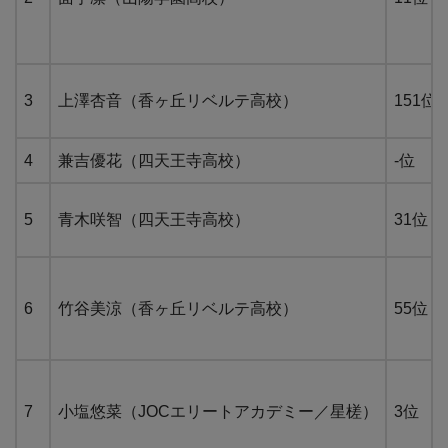
3
上澤杏音（香ヶ丘リベルテ高校）
151位
4
兼吉優花（四天王寺高校）
-位
5
青木咲智（四天王寺高校）
31位
6
竹谷美涼（香ヶ丘リベルテ高校）
55位
7
小塩悠菜（JOCエリートアカデミー／星槎）
3位