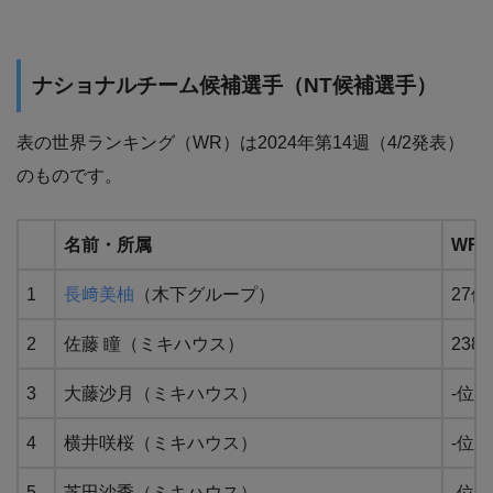
ナショナルチーム候補選手（NT候補選手）
表の世界ランキング（WR）は2024年第14週（4/2発表）
のものです。
名前・所属
WR
1
長﨑美柚
（木下グループ）
27位
2
佐藤 瞳（ミキハウス）
238
3
大藤沙月（ミキハウス）
-位
4
横井咲桜（ミキハウス）
-位
5
芝田沙季（ミキハウス）
-位