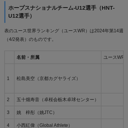
ホープスナショナルチーム-U12選手（HNT-
U12選手）
表のユース世界ランキング（ユースWR）は2024年第14週
（4/2発表）のものです。
名前・所属
ユースWR
1
松島美空（京都カグヤライズ）
2
五十畑寿音（卓桜会栃木卓球センター）
3
姚 梓彤（姚JTC）
4
小西紅偉（Global Athlete）