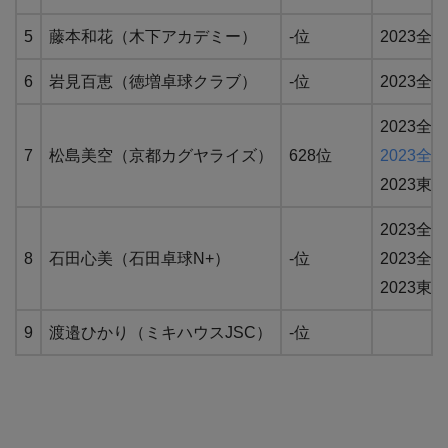
5
藤本和花（木下アカデミー）
-位
2023全
6
岩見百恵（徳増卓球クラブ）
-位
2023全
2023全
7
松島美空（京都カグヤライズ）
628位
2023
2023
2023全
8
石田心美（石田卓球N+）
-位
2023
2023
9
渡邉ひかり（ミキハウスJSC）
-位