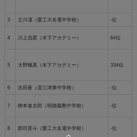
3
立川凜（愛工大名電中学校）
-位
4
川上流星（木下アカデミー）
64位
5
大野颯真（木下アカデミー）
334位
6
吉田蒼（直江津東中学校）
-位
7
栁本進太郎（明徳義塾中学校）
-位
8
郡司景斗（愛工大名電中学校）
-位