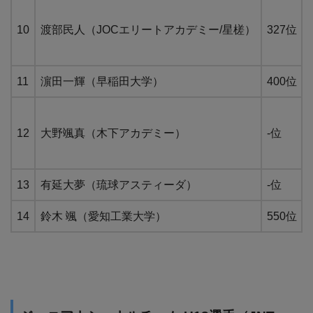
10
渡部民人（JOCエリートアカデミー/星槎）
327位
11
濵田一輝（早稲田大学）
400位
12
大野颯真（木下アカデミー）
-位
13
有延大夢（琉球アスティーダ）
-位
14
鈴木 颯（愛知工業大学）
550位