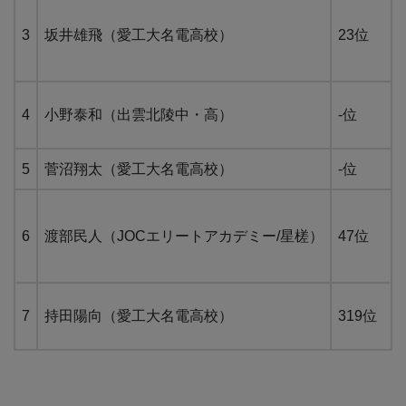
3
坂井雄飛（愛工大名電高校）
23位
4
小野泰和（出雲北陵中・高）
-位
5
菅沼翔太（愛工大名電高校）
-位
6
渡部民人（JOCエリートアカデミー/星槎）
47位
7
持田陽向（愛工大名電高校）
319位