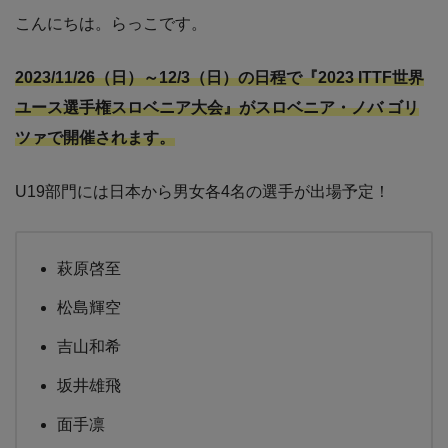
こんにちは。らっこです。
2023/11/26（日）～12/3（日）の日程で『2023 ITTF世界
ユース選手権スロベニア大会』がスロベニア・ノバ ゴリ
ツァで開催されます。
U19部門には日本から男女各4名の選手が出場予定！
萩原啓至
松島輝空
吉山和希
坂井雄飛
面手凛