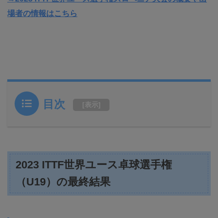
場者の情報はこちら
目次
[
表示
]
2023 ITTF世界ユース卓球選手権
（U19）の最終結果