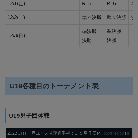
12/1(金)
R16
R16
準
12/2(土)
準々決勝
準々決勝
決
準決勝
準決勝
12/3(日)
決勝
決勝
U19各種目のトーナメント表
U19男子団体戦