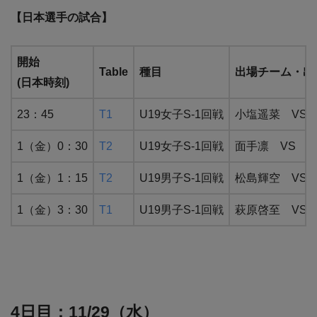
【日本選手の試合】
開始
Table
種目
出場チーム・出
(日本時刻)
23：45
T1
U19女子S-1回戦
小塩遥菜 VS
1（金）0：30
T2
U19女子S-1回戦
面手凛 VS Ha
1（金）1：15
T2
U19男子S-1回戦
松島輝空 VS 
1（金）3：30
T1
U19男子S-1回戦
萩原啓至 VS N
4日目：11/29（水）