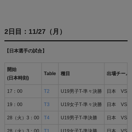
2日目：11/27（月）
【日本選手の試合】
開始
Table
種目
出場チーム
(日本時刻)
17：00
T2
U19男子T-準々決勝
日本 VS
19：00
T3
U19女子T-準々決勝
日本 VS
28（火）3：00
T4
U19男子T-準決勝
日本 VS
28（火）3：00
T1
U19女子T-準決勝
日本 VS