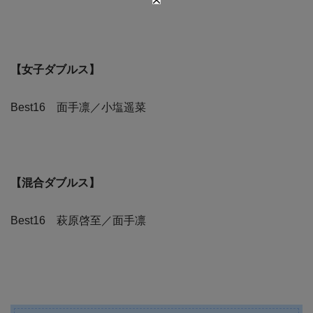
【女子ダブルス】
Best16 面手凛／小塩遥菜
【混合ダブルス】
Best16 萩原啓至／面手凛