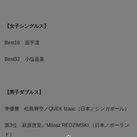
【女子シングルス】
Best16 面手凛
Best32 小塩遥菜
【男子ダブルス】
準優勝 松島輝空／QUEK Izaac（日本／シンガポール）
第3位 萩原啓至／Milosz REDZIMSKI （日本／ポーラン
ド）