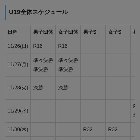
U19全体スケジュール
日程
男子団体
女子団体
男子S
女子S
男
11/26(日)
R16
R16
準々決勝
準々決勝
11/27(月)
準決勝
準決勝
11/28(火)
決勝
決勝
R1
11/29(水)
準
11/30(木)
R32
R32