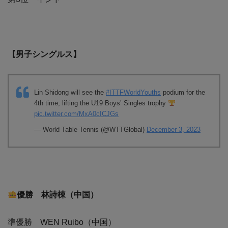
【男子シングルス】
Lin Shidong will see the
#ITTFWorldYouths
podium for the
4th time, lifting the U19 Boys’ Singles trophy
pic.twitter.com/MxA0cICJGs
— World Table Tennis (@WTTGlobal)
December 3, 2023
優勝 林詩棟（中国）
準優勝 WEN Ruibo（中国）