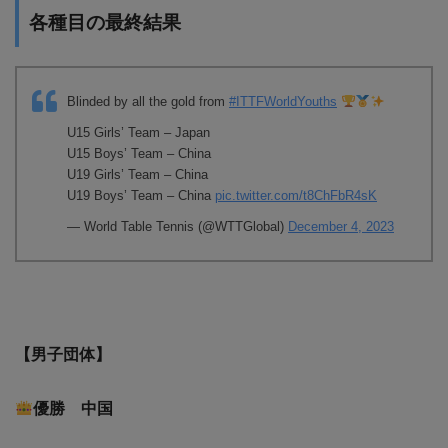
各種目の最終結果
Blinded by all the gold from
#ITTFWorldYouths
U15 Girls’ Team – Japan
U15 Boys’ Team – China
U19 Girls’ Team – China
U19 Boys’ Team – China
pic.twitter.com/t8ChFbR4sK
— World Table Tennis (@WTTGlobal)
December 4, 2023
【男子団体】
優勝 中国