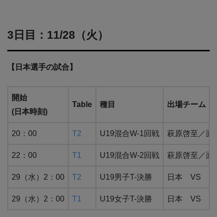
3日目：11/28（火）
【日本選手の試合】
開始
Table
種目
出場チーム・
(日本時刻)
20：00
T2
U19混合W-1回戦
萩原啓至／面手凛
22：00
T1
U19混合W-2回戦
萩原啓至／面手
29（水）2：00
T2
U19男子T-決勝
日本 VS 
29（水）2：00
T1
U19女子T-決勝
日本 VS 