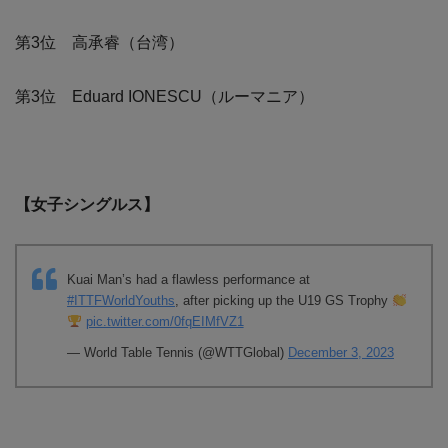
第3位 高承睿（台湾）
第3位 Eduard IONESCU（ルーマニア）
【女子シングルス】
Kuai Man’s had a flawless performance at
#ITTFWorldYouths
, after picking up the U19 GS Trophy
pic.twitter.com/0fqEIMfVZ1
— World Table Tennis (@WTTGlobal)
December 3, 2023