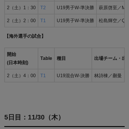
2（土）1：30
T2
U19男子W-準決勝
萩原啓至／Mil
2（土）2：00
T1
U19男子W-準決勝
松島輝空／QUE
【海外選手の試合】
開始
Table
種目
出場チーム・出
(日本時刻)
2（土）4：00
T1
U19混合W-決勝
林詩棟／蒯曼（中
5日目：11/30（木）