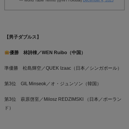
— World Table Tennis (@WTTGlobal)
December 4, 2023
【男子ダブルス】
優勝 林詩棟／WEN Ruibo（中国）
準優勝 松島輝空／QUEK Izaac（日本／シンガポール）
第3位 GIL Minseok／オ・ジュンソン（韓国）
第3位 萩原啓至／Milosz REDZIMSKI （日本／ポーラン
ド）