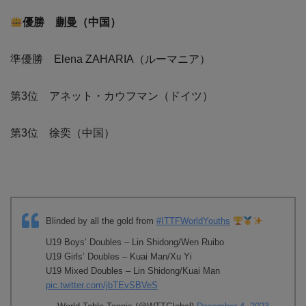
優勝 蒯曼（中国）
準優勝 Elena ZAHARIA（ルーマニア）
第3位 アネット・カウフマン（ドイツ）
第3位 徐奕（中国）
Blinded by all the gold from
#ITTFWorldYouths
U19 Boys’ Doubles – Lin Shidong/Wen Ruibo
U19 Girls’ Doubles – Kuai Man/Xu Yi
U19 Mixed Doubles – Lin Shidong/Kuai Man
pic.twitter.com/jbTEvSBVeS