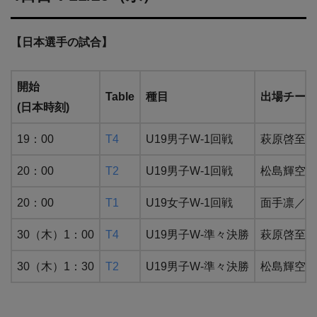
【日本選手の試合】
開始
Table
種目
出場チーム
(日本時刻)
19：00
T4
U19男子W-1回戦
萩原啓至／Mi
20：00
T2
U19男子W-1回戦
松島輝空／Q
20：00
T1
U19女子W-1回戦
面手凛／小
30（木）1：00
T4
U19男子W-準々決勝
萩原啓至／M
30（木）1：30
T2
U19男子W-準々決勝
松島輝空／Q