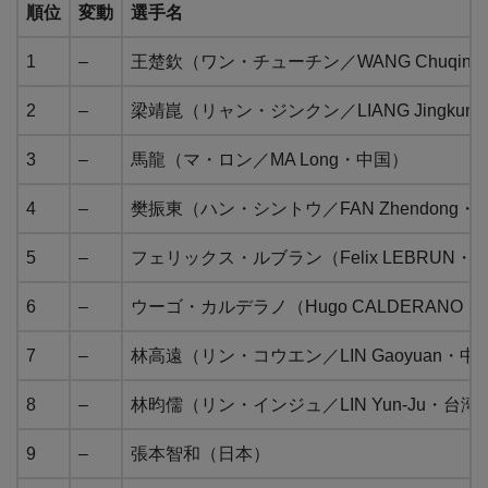
順位
変動
選手名
1
–
王楚欽（ワン・チューチン／WANG Chuqin
2
–
梁靖崑（リャン・ジンクン／LIANG Jingkun
3
–
馬龍（マ・ロン／MA Long・中国）
4
–
樊振東（ハン・シントウ／FAN Zhendong・
5
–
フェリックス・ルブラン（Felix LEBRUN
6
–
ウーゴ・カルデラノ（Hugo CALDERANO
7
–
林高遠（リン・コウエン／LIN Gaoyuan・中
8
–
林昀儒（リン・インジュ／LIN Yun-Ju・台湾
9
–
張本智和（日本）