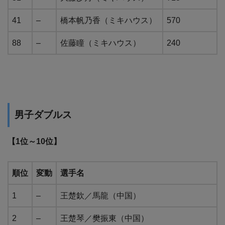
41
–
橋本帆乃香（ミキハウス）
570
88
–
佐藤瞳（ミキハウス）
240
男子ダブルス
【1位～10位】
順位
変動
選手名
1
–
王楚欽／馬龍（中国）
2
–
王楚琴／樊振東（中国）