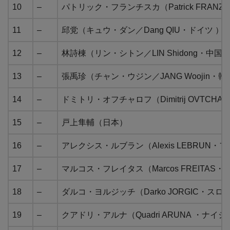
10
–
パトリック・フランチスカ（Patrick FRANZI
11
–
邱党（キュウ・ダン／Dang QIU・ドイツ ）
12
–
林詩棟（リン・シトン／LIN Shidong・中国
13
–
張禹珍（チャン・ウジン／JANG Woojin・韓
14
–
ドミトリ・オフチャロフ（Dimitrij OVTCH
15
–
戸上隼輔（日本）
16
–
アレクシス・ルブラン（Alexis LEBRUN・
17
–
マルコス・フレイタス（Marcos FREITAS
18
–
ダルコ・ヨルジッチ（Darko JORGIC・スロ
19
–
クアドリ・アルナ（Quadri ARUNA ・ナイ