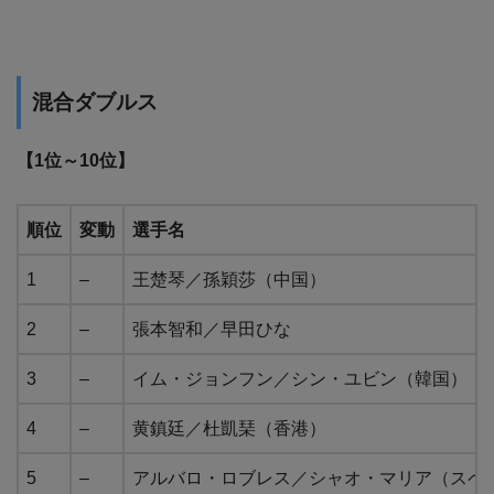
混合ダブルス
【1位～10位】
順位
変動
選手名
1
–
王楚琴／孫穎莎（中国）
2
–
張本智和／早田ひな
3
–
イム・ジョンフン／シン・ユビン（韓国）
4
–
黄鎮廷／杜凱琹（香港）
5
–
アルバロ・ロブレス／シャオ・マリア（スペ