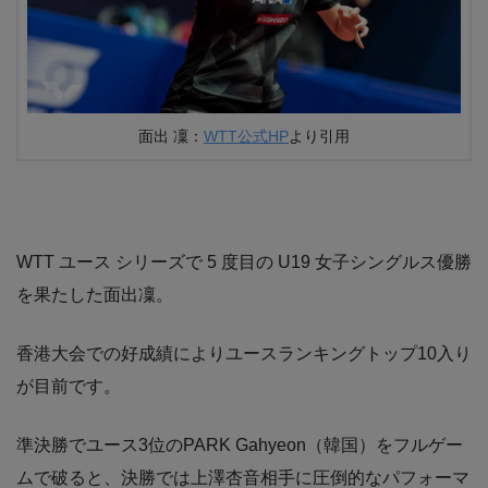
面出 凜：
WTT公式HP
より引用
WTT ユース シリーズで 5 度目の U19 女子シングルス優勝
を果たした面出凜。
香港大会での好成績によりユースランキングトップ10入り
が目前です。
準決勝でユース3位のPARK Gahyeon（韓国）をフルゲー
ムで破ると、決勝では上澤杏音相手に圧倒的なパフォーマ