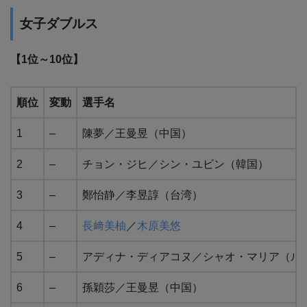
女子ダブルス
【1位～10位】
順位
変動
選手名
1
–
陳夢／王曼昱（中国）
2
–
チョン・ジヒ／シン・ユビン（韓国）
3
–
鄭怡静／李昱諄（台湾）
4
–
長﨑美柚
／
木原美悠
5
–
アディナ・ディアコヌ／シャオ・マリア（ル
6
–
孫穎莎／王曼昱（中国）