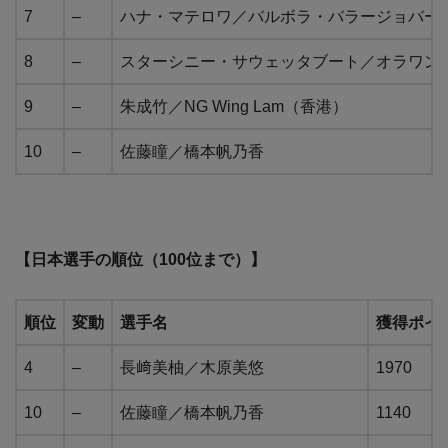
7
–
ハナ・マテロワ／バルボラ・バラージョバー
8
–
スターシニー・サウェッタブート／オラワン
9
–
朱成竹／NG Wing Lam（香港）
10
–
佐藤瞳／橋本帆乃香
【日本選手の順位（100位まで）】
順位
変動
選手名
獲得ポイ
4
–
長﨑美柚／木原美悠
1970
10
–
佐藤瞳／橋本帆乃香
1140