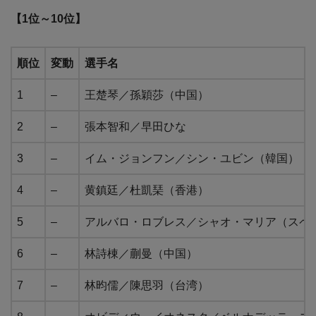
【1位～10位】
順位
変動
選手名
1
–
王楚琴／孫穎莎（中国）
2
–
張本智和／早田ひな
3
–
イム・ジョンフン／シン・ユビン（韓国）
4
–
黄鎮廷／杜凱琹（香港）
5
–
アルバロ・ロブレス／シャオ・マリア（スペ
6
–
林詩棟／蒯曼（中国）
7
–
林昀儒／陳思羽（台湾）