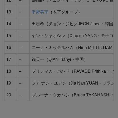
12
–
鄭怡静（チェン・イーチン／CHENG I-Chin
13
–
平野美宇
（木下グループ）
14
–
田志希（チョン・ジヒ／JEON Jihee・韓国）
15
–
ヤン・シャオシン（Xiaoxin YANG・モナコ）
16
–
ニーナ・ミッテルハム（Nina MITTELHAM 
17
–
銭天一（QIAN Tianyi・中国）
18
–
プリティカ・パバド（PAVADE Prithika・
19
–
ジア ナン・ユアン（Jia Nan YUAN・フラン
20
–
ブルーナ・タカハシ（Bruna TAKAHASHI