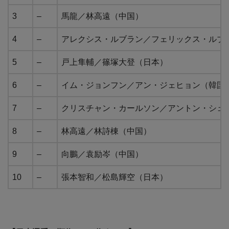
3
–
馬龍／林高遠（中国）
4
–
アレクシス・ルブラン／フェリックス・ルブ
5
–
戸上隼輔／篠塚大登（日本）
6
–
イム・ジョンフン／アン・ジェヒョン（韓国
7
–
クリスチャン・カールソン／アントン・シェ
8
–
林高遠／林詩棟（中国）
9
–
向鵬／袁励岑（中国）
10
–
張本智和／松島輝空（日本）