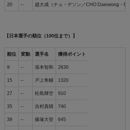
20
–
趙大成（チョ・デソン／CHO Daeseong・韓
【日本選手の順位（100位まで）】
順位
変動
選手名
獲得ポイント
9
–
張本智和
2630
15
–
戸上隼輔
1320
27
–
松島輝空
910
35
–
吉村真晴
740
39
–
篠塚大登
645