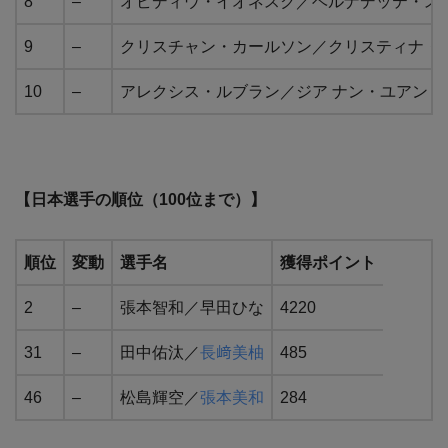
8
–
オビディウ・イオネスク／ベルナデッテ・ス
9
–
クリスチャン・カールソン／クリスティナ・
10
–
アレクシス・ルブラン／ジア ナン・ユアン（
【日本選手の順位（100位まで）】
順位
変動
選手名
獲得ポイント
2
–
張本智和／早田ひな
4220
31
–
田中佑汰／
長﨑美柚
485
46
–
松島輝空／
張本美和
284