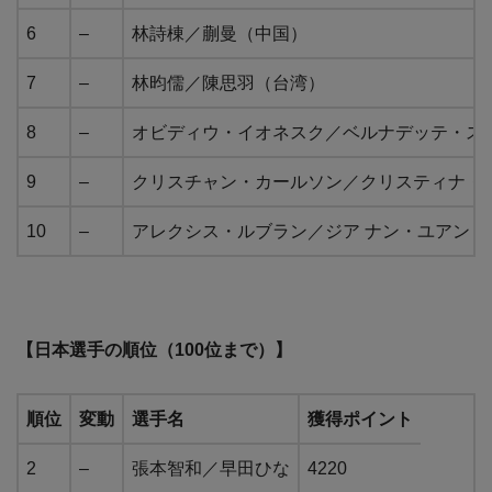
6
–
林詩棟／蒯曼（中国）
7
–
林昀儒／陳思羽（台湾）
8
–
オビディウ・イオネスク／ベルナデッテ・ス
9
–
クリスチャン・カールソン／クリスティナ・
10
–
アレクシス・ルブラン／ジア ナン・ユアン（
【日本選手の順位（100位まで）】
順位
変動
選手名
獲得ポイント
2
–
張本智和／早田ひな
4220