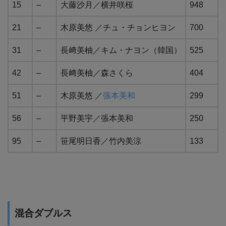
15
–
大藤沙月／横井咲桜
948
21
–
木原美悠 ／チュ・チョンヒヨン
700
31
–
長﨑美柚／キム・ナヨン（韓国）
525
42
–
長﨑美柚／森さくら
404
51
–
木原美悠 ／
張本美和
299
56
–
平野美宇／張本美和
250
95
–
笹尾明日香／竹内美涼
133
混合ダブルス