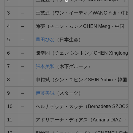
3
–
王艺迪（ワン・イーディ／WANG Yidi・中国
4
–
陳夢（チェン・ムン／CHEN Meng・中国
5
–
早⽥ひな
（日本生命）
6
–
陳幸同（チェン シントン／CHEN Xingtong
7
–
張本美和
（木下グループ）
8
–
申裕斌（シン・ユビン／SHIN Yubin・韓国）
9
–
伊藤美誠
（スターツ）
10
–
ベルナデッテ・スッチ（Bernadette SZOC
11
–
アドリアーナ・ディアス（Adriana DIAZ 