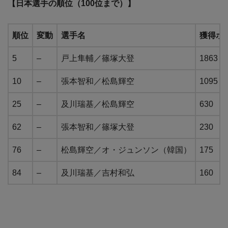
【日本選手の順位（100位まで）】
順位
変動
選手名
獲得ポ
5
–
戸上隼輔／篠塚大登
1863
10
–
張本智和／松島輝空
1095
25
–
及川瑞基／松島輝空
630
62
–
張本智和／篠塚大登
230
76
–
松島輝空／オ・ジュンソン（韓国）
175
84
–
及川瑞基／吉村和弘
160