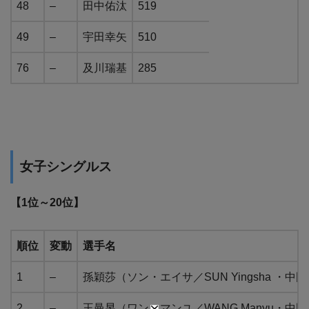
48
–
田中佑汰
519
49
–
宇田幸矢
510
76
–
及川瑞基
285
女子シングルス
【1位～20位】
順位
変動
選手名
1
–
孫穎莎（ソン・エイサ／SUN Yingsha ・中
2
–
王曼昱（ワン・マンユ／WANG Manyu・中国