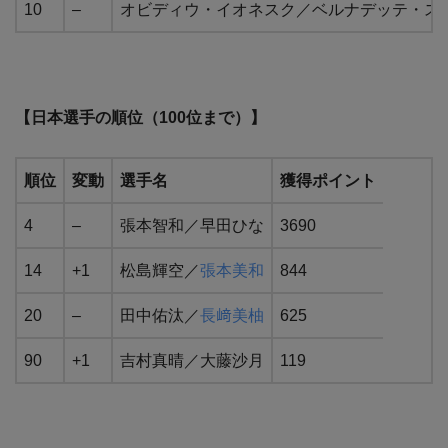
10
–
オビディウ・イオネスク／ベルナデッテ・ス
【日本選手の順位（100位まで）】
順位
変動
選手名
獲得ポイント
4
–
張本智和／早田ひな
3690
14
+1
松島輝空／
張本美和
844
20
–
田中佑汰／
長﨑美柚
625
90
+1
吉村真晴／大藤沙月
119