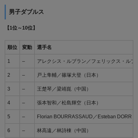
男子ダブルス
【1位～10位】
順位
変動
選手名
1
–
アレクシス・ルブラン／フェリックス・ルブ
2
–
戸上隼輔／篠塚大登（日本）
3
–
王楚琴／梁靖崑（中国）
4
–
張本智和／松島輝空（日本）
5
–
Florian BOURRASSAUD／Esteban DO
6
–
林高遠／林詩棟（中国）