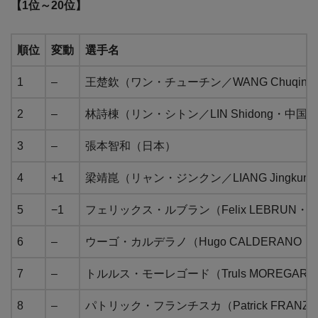
【1位～20位】
順位
変動
選手名
1
–
王楚欽（ワン・チューチン／WANG Chuqin
2
–
林詩棟（リン・シトン／LIN Shidong・中国
3
–
張本智和（日本）
4
+1
梁靖崑（リャン・ジンクン／LIANG Jingkun
5
−1
フェリックス・ルブラン（Felix LEBRUN
6
–
ウーゴ・カルデラノ（Hugo CALDERANO
7
–
トルルス・モーレゴード（Truls MOREGA
8
–
パトリック・フランチスカ（Patrick FRANZI