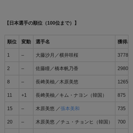
【日本選手の順位（100位まで）】
順位
変動
選手名
獲得ポ
1
–
大藤沙月／横井咲桜
3778
2
–
佐藤瞳／橋本帆乃香
2980
8
–
長﨑美柚／木原美悠
1265
11
+1
長﨑美柚／キム・ナヨン（韓国）
875
15
–
木原美悠 ／
張本美和
735
20
–
木原美悠 ／チュ・チョンヒ（韓国）
700