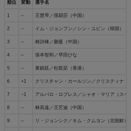
順位
変動
選手名
1
–
王楚琴／孫穎莎（中国）
2
–
イム・ジョンフン／シン・ユビン（韓国）
3
–
林詩棟／蒯曼（中国）
4
–
張本智和／早田ひな
5
–
黄鎮廷／杜凱琹（香港）
6
+1
クリスチャン・カールソン／クリスティナ・
7
−1
アルバロ・ロブレス／シャオ・マリア（スペ
8
–
林高遠／王艺迪（中国）
9
–
リ・ジョンシク／キム・クムヨン（北朝鮮）