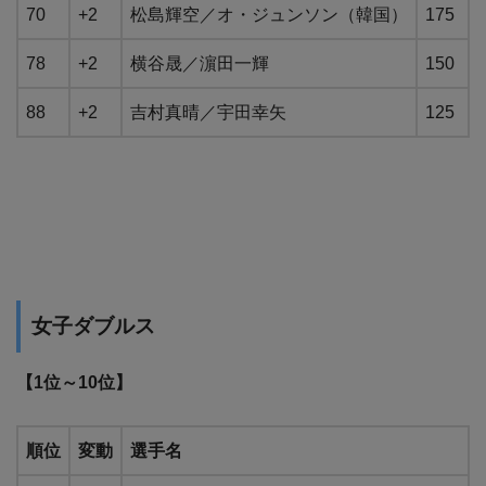
70
+2
松島輝空／オ・ジュンソン（韓国）
175
78
+2
横谷晟／濵田一輝
150
88
+2
吉村真晴／宇田幸矢
125
女子ダブルス
【1位～10位】
順位
変動
選手名