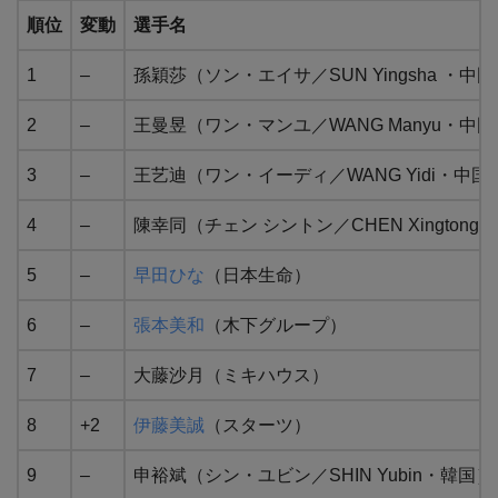
順位
変動
選手名
1
–
孫穎莎（ソン・エイサ／SUN Yingsha ・中
2
–
王曼昱（ワン・マンユ／WANG Manyu・中国
3
–
王艺迪（ワン・イーディ／WANG Yidi・中国
4
–
陳幸同（チェン シントン／CHEN Xingtong
5
–
早⽥ひな
（日本生命）
6
–
張本美和
（木下グループ）
7
–
大藤沙月（ミキハウス）
8
+2
伊藤美誠
（スターツ）
9
–
申裕斌（シン・ユビン／SHIN Yubin・韓国）