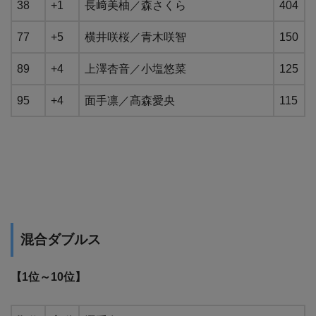
38
+1
長﨑美柚／森さくら
404
77
+5
横井咲桜／青木咲智
150
89
+4
上澤杏音／小塩悠菜
125
95
+4
面手凛／髙森愛央
115
混合ダブルス
【1位～10位】