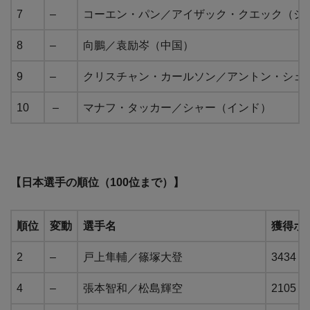
7
–
コーエン・パン／アイザック・クエック（シ
8
–
向鵬／袁励岑（中国）
9
–
クリスチャン・カールソン／アントン・シェ
10
–
マナフ・タッカー／シャー（インド）
【日本選手の順位（100位まで）】
順位
変動
選手名
獲得ポ
2
–
戸上隼輔／篠塚大登
3434
4
–
張本智和／松島輝空
2105