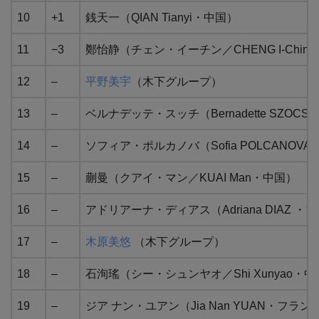
10
+1
銭天一（QIAN Tianyi・中国）
11
−3
鄭怡静（チェン・イーチン／CHENG I-Chin
12
–
平野美宇
（木下グループ）
13
–
ベルナデッテ・スッチ（Bernadette SZOC
14
–
ソフィア・ポルカノバ（Sofia POLCANOV
15
–
蒯曼（クアイ・マン／KUAI Man・中国）
16
–
アドリアーナ・ディアス（Adriana DIAZ 
17
–
木原美悠
（木下グループ）
18
–
石洵瑤（シー・シュンヤオ／Shi Xunyao・
19
–
ジア ナン・ユアン（Jia Nan YUAN・フラン