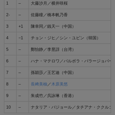
1
–
大藤沙月／横井咲桜
2-
–
佐藤瞳／橋本帆乃香
3
+1
陳幸同／銭天一（中国）
4
−1
チョン・ジヒ／シン・ユビン（韓国）
5
–
鄭怡静／李昱諄（台湾）
6
–
ハナ・マテロワ／バルボラ・バラージョバー
7
–
孫穎莎／王艺迪（中国）
8
–
長﨑美柚
／
木原美悠
9
–
朱成竹／呉詠琳（香港）
10
–
ナタリア・バジョール／タチアナ・ククルコ