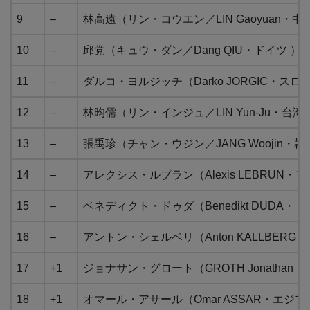
9
–
林高遠（リン・コウエン／LIN Gaoyuan・中
10
–
邱党（キュウ・ダン／Dang QIU・ドイツ ）
11
–
ダルコ・ヨルジッチ（Darko JORGIC・スロ
12
–
林昀儒（リン・インジュ／LIN Yun-Ju・台湾
13
–
張禹珍（チャン・ウジン／JANG Woojin・韓
14
–
アレクシス・ルブラン（Alexis LEBRUN・
15
–
ベネディクト・ドゥダ（Benedikt DUDA・
16
–
アントン・シェルベリ（Anton KALLBER
17
+1
ジョナサン・グロート（GROTH Jonathan
18
+1
オマール・アサール（Omar ASSAR・エジプ