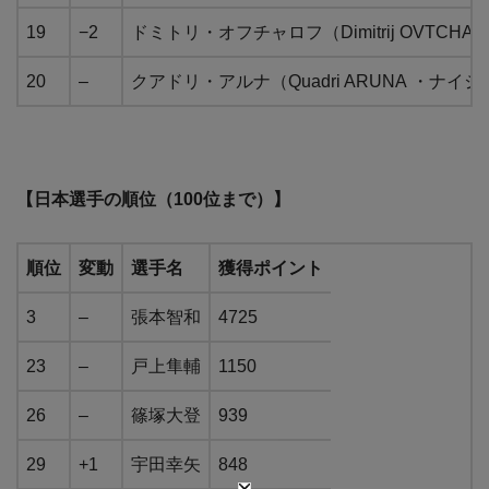
19
−2
ドミトリ・オフチャロフ（Dimitrij OVTCH
20
–
クアドリ・アルナ（Quadri ARUNA ・ナイ
【日本選手の順位（100位まで）】
順位
変動
選手名
獲得ポイント
3
–
張本智和
4725
23
–
戸上隼輔
1150
26
–
篠塚大登
939
29
+1
宇田幸矢
848