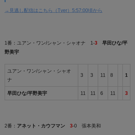
→見逃し配信はこちら（Tver）5
:
57:00頃から
1番：ユアン・ワン/シャン・シャオナ 1-
3
早田ひな/平
野美宇
ユアン・ワン/シャン・シャオ
3
3
11
8
1
ナ
早田ひな/平野美宇
11
11
6
11
3
2番：
アネット・カウフマン
3
-0 張本美和