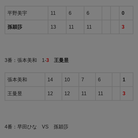
平野美宇
11
6
6
0
孫穎莎
13
11
11
3
3番：張本美和 1-
3
王曼昱
張本美和
14
10
7
6
1
王曼昱
12
12
11
11
3
4番：早田ひな VS 孫穎莎