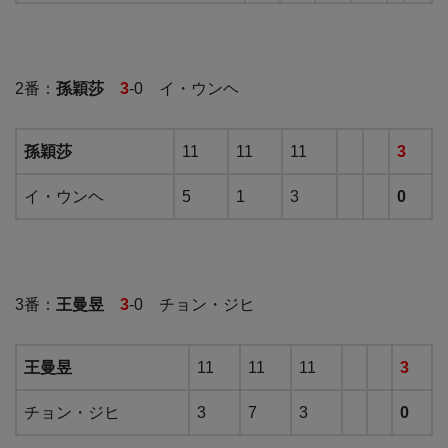
2番：
孫穎莎
3
-0 イ・ウンヘ
孫穎莎
11
11
11
3
イ・ウンヘ
5
1
3
0
3番：
王曼昱
3
-0 チョン・ジヒ
王曼昱
11
11
11
3
チョン・ジヒ
3
7
3
0