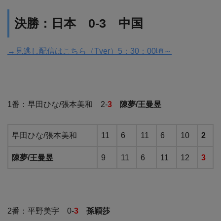
決勝：日本
0-3
中国
→見逃し配信はこちら（Tver）5：30：00頃～
1番：早田ひな/張本美和 2-
3
陳夢/王曼昱
早田ひな/張本美和
11
6
11
6
10
2
陳夢/王曼昱
9
11
6
11
12
3
2番：平野美宇 0-
3
孫穎莎