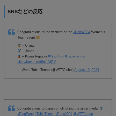
SNSなどの反応
Congratulations to the winners of the
#Paris2024
Women’s
Team event
– China
– Japan
– Korea Republic
#PingPong
#TableTennis
pic.twitter.com/9InLtAfi2Y
— World Table Tennis (@WTTGlobal)
August 10, 2024
Congratulations to Japan on clinching the silver medal
#PingPong
#TableTennis
#Paris2024
@WTTJapan