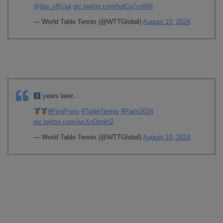
@jtta_official
pic.twitter.com/tutCq7xvRM
— World Table Tennis (@WTTGlobal)
August 10, 2024
years later…
#PingPong
#TableTennis
#Paris2024
pic.twitter.com/wcXnDonkt2
— World Table Tennis (@WTTGlobal)
August 10, 2024