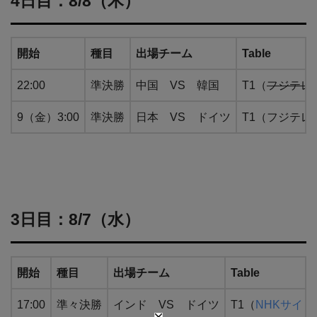
4日目：8/8（木）
開始
種目
出場チーム
Table
22:00
準決勝
中国 VS 韓国
T1（
フジテレ
9（金）3:00
準決勝
日本 VS ドイツ
T1（フジテレ
3日目：8/7（水）
開始
種目
出場チーム
Table
17:00
準々決勝
インド VS ドイツ
T1（
NHKサイト