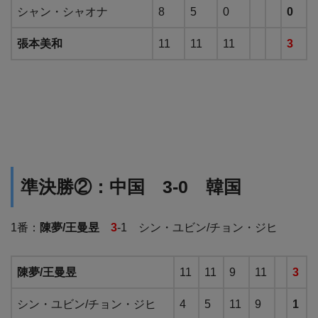
シャン・シャオナ
8
5
0
0
張本美和
11
11
11
3
準決勝②：中国 3-0 韓国
1番：
陳夢/王曼昱
3
-1 シン・ユビン/チョン・ジヒ
陳夢/王曼昱
11
11
9
11
3
シン・ユビン/チョン・ジヒ
4
5
11
9
1