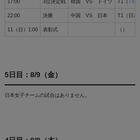
17:00
3位決定戦
韓国 VS ドイツ
T1（
TVer
22:00
決勝
中国 VS 日本
T1（日
11（日）1:00
表彰式
（）
5日目：8/9（金）
日本女子チームの試合はありません。