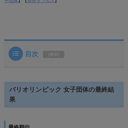
子団体
】【
混合ダブルス
】
目次
[
表示
]
パリオリンピック 女子団体の最終結
果
最終順位