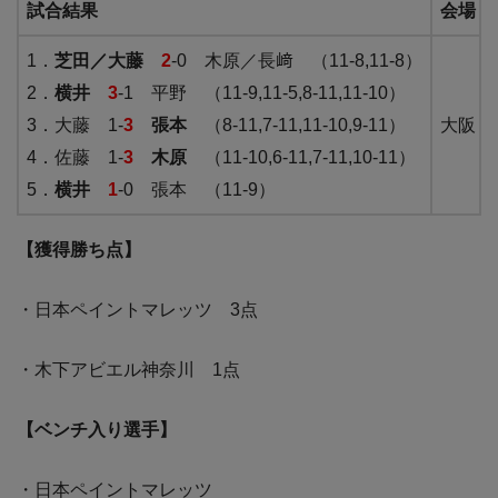
試合結果
会場
1．
芝田／大藤
2
-0 木原／長﨑 （11-8,11-8）
2．
横井
3
-1 平野 （11-9,11-5,8-11,11-10）
3．大藤 1-
3
張本
（8-11,7-11,11-10,9-11）
大阪・
4．佐藤 1-
3
木原
（11-10,6-11,7-11,10-11）
5．
横井
1
-0 張本 （11-9）
【獲得勝ち点】
・日本ペイントマレッツ 3点
・木下アビエル神奈川 1点
【ベンチ入り選手】
・日本ペイントマレッツ