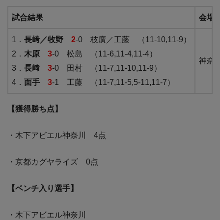
試合結果
会場
1．
長﨑／牧野
2
-0 枝廣／工藤 （11-10,11-9）
2．
木原
3
-0 松島 （11-6,11-4,11-4）
神奈
3．
長﨑
3
-0 田村 （11-7,11-10,11-9）
4．
面手
3
-1 工藤 （11-7,11-5,5-11,11-7）
【獲得勝ち点】
・木下アビエル神奈川 4点
・京都カグヤライズ 0点
【ベンチ入り選手】
・木下アビエル神奈川