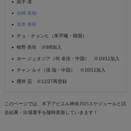
面手 凛
長﨑 美柚
張本 美和
チュ・チョンヒ（朱芊曦・韓国）
牧野 美玲 ※9/8加入
ホー ジュオジア（何 卓佳・中国） ※10/11加入
チャン ルイ（張 瑞・中国） ※10/11加入
櫻井 花 ※11/27再登録
このページでは、木下アビエル神奈川のスケジュールと試
合結果・出場選手を随時更新していきます！