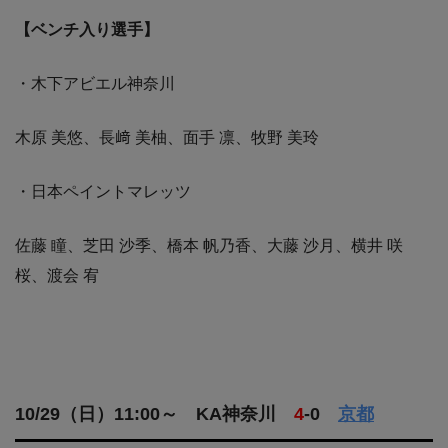
【ベンチ入り選手】
・木下アビエル神奈川
木原 美悠、長﨑 美柚、面手 凛、牧野 美玲
・日本ペイントマレッツ
佐藤 瞳、芝田 沙季、橋本 帆乃香、大藤 沙月、横井 咲
桜、渡会 宥
10/29（日）11:00～ KA神奈川
4
-0
京都