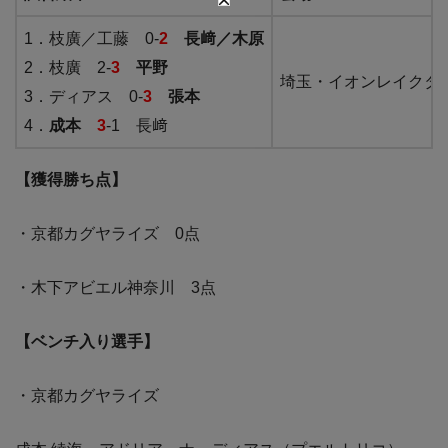
1．枝廣／工藤 0-
2
長﨑／木原
2．枝廣 2-
3
平野
埼玉・イオンレイクタ
3．ディアス 0-
3
張本
4．
成本
3
-1 長﨑
【獲得勝ち点】
・京都カグヤライズ 0点
・木下アビエル神奈川 3点
【ベンチ入り選手】
・京都カグヤライズ