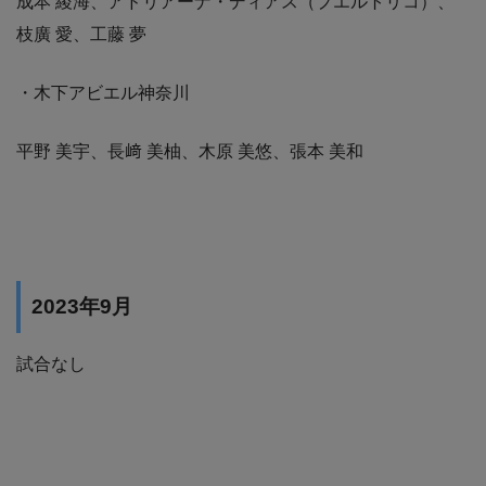
成本 綾海、アドリアーナ・ディアス（プエルトリコ）、
枝廣 愛、工藤 夢
・木下アビエル神奈川
平野 美宇、長﨑 美柚、木原 美悠、張本 美和
2023年9月
試合なし