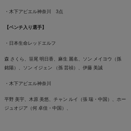
・木下アビエル神奈川 3点
【ベンチ入り選手】
・日本生命レッドエルフ
森 さくら、笹尾 明日香、麻生 麗名、ソン メイヨウ（孫
銘陽）、ソン イジェン （孫 芸禎）、伊藤 美誠
・木下アビエル神奈川
平野 美宇、木原 美悠、チャン ルイ（張 瑞・中国）、ホー
ジュオジア（何 卓佳・中国）、