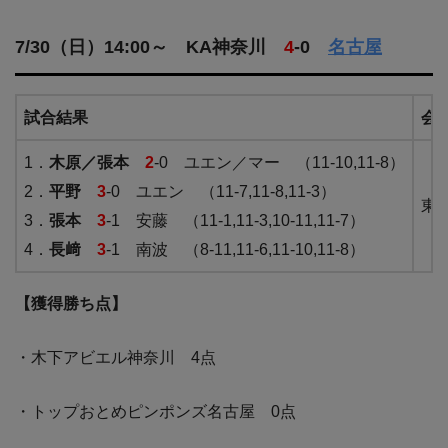
7/30（日）14:00～ KA神奈川
4
-0
名古屋
試合結果
会
1．
木原／張本
2
-0 ユエン／マー （11-10,11-8）
2．
平野
3
-0 ユエン （11-7,11-8,11-3）
東
3．
張本
3
-1 安藤 （11-1,11-3,10-11,11-7）
4．
長﨑
3
-1 南波 （8-11,11-6,11-10,11-8）
【獲得勝ち点】
・木下アビエル神奈川 4点
・トップおとめピンポンズ名古屋 0点