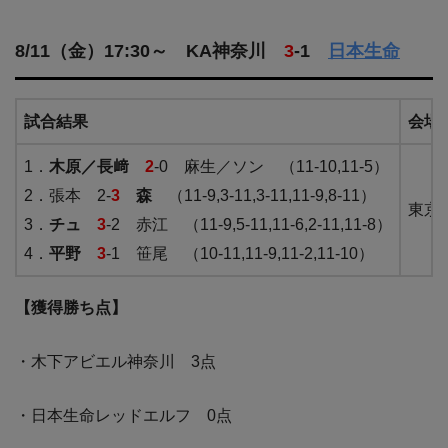
8/11（金）17:30～ KA神奈川
3
-1
日本生命
試合結果
会場
1．
木原／長﨑
2
-0 麻生／ソン （11-10,11-5）
2．張本 2-
3
森
（11-9,3-11,3-11,11-9,8-11）
東京
3．
チュ
3
-2 赤江 （11-9,5-11,11-6,2-11,11-8）
4．
平野
3
-1 笹尾 （10-11,11-9,11-2,11-10）
【獲得勝ち点】
・木下アビエル神奈川 3点
・日本生命レッドエルフ 0点