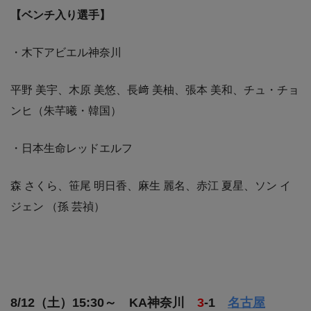
【ベンチ入り選手】
・木下アビエル神奈川
平野 美宇、木原 美悠、長﨑 美柚、張本 美和、チュ・チョ
ンヒ（朱芊曦・韓国）
・日本生命レッドエルフ
森 さくら、笹尾 明日香、麻生 麗名、赤江 夏星、ソン イ
ジェン （孫 芸禎）
8/12（土）15:30～ KA神奈川
3
-1
名古屋