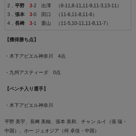
2．
平野
3
-2 出澤 （8-11,8-11,11-9,11-3,13-11）
3．
張本
3
-0 田口 （11-6,11-8,11-6）
4．
長﨑
3
-1 栗山 （11-5,10-11,11-8,11-7）
【獲得勝ち点】
・木下アビエル神奈川 4点
・九州アスティーダ 0点
【ベンチ入り選手】
・木下アビエル神奈川
平野 美宇、長﨑 美柚、張本 美和、チャン ルイ（張 瑞・
中国）、ホー ジュオジア（何 卓佳・中国）