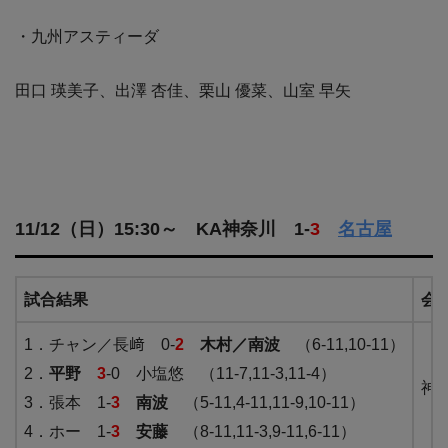
・九州アスティーダ
田口 瑛美子、出澤 杏佳、栗山 優菜、山室 早矢
11/12（日）15:30～ KA神奈川 1-
3
名古屋
試合結果
会
1．チャン／長﨑 0-
2
木村／南波
（6-11,10-11）
2．
平野
3
-0 小塩悠 （11-7,11-3,11-4）
神
3．張本 1-
3
南波
（5-11,4-11,11-9,10-11）
4．ホー 1-
3
安藤
（8-11,11-3,9-11,6-11）