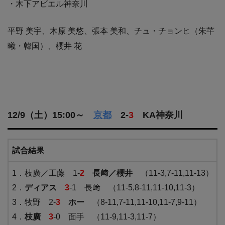
・木下アビエル神奈川
平野 美宇、木原 美悠、張本 美和、チュ・チョンヒ（朱芊
曦・韓国）、櫻井 花
12/9（土）15:00～
京都
2-
3
KA神奈川
試合結果
1．枝廣／工藤 1-
2
長﨑／櫻井
（11-3,7-11,11-13）
2．
ディアス
3
-1 長﨑 （11-5,8-11,11-10,11-3）
3．牧野 2-
3
ホー
（8-11,7-11,11-10,11-7,9-11）
4．
枝廣
3
-0 面手 （11-9,11-3,11-7）