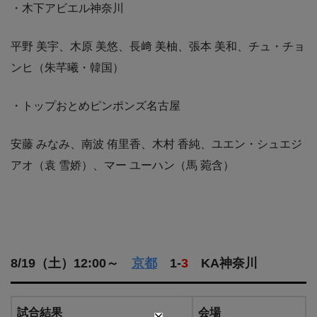
・木下アビエル神奈川
平野 美宇、木原 美悠、長﨑 美柚、張本 美和、チュ・チョ
ンヒ（朱芊曦・韓国）
・トップおとめピンポンズ名古屋
安藤 みなみ、南波 侑里香、木村 香純、ユエン・シュエジ
アオ（袁 雪娇）、マー ユーハン（馬 菀含）
8/19（土）12:00～
京都
1-
3
KA神奈川
試合結果
会場