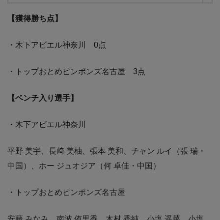
【獲得勝ち点】
・木下アビエル神奈川 0点
・トップおとめピンポンズ名古屋 3点
【ベンチ入り選手】
・木下アビエル神奈川
平野 美宇、長﨑 美柚、張本 美和、チャン ルイ（張 瑞・
中国）、ホー ジュオジア（何 卓佳・中国）
・トップおとめピンポンズ名古屋
安藤 みなみ、南波 侑里香、木村 香純、小塩 遥菜、小塩