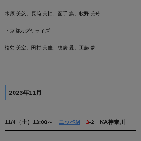
木原 美悠、長﨑 美柚、面手 凛、牧野 美玲
・京都カグヤライズ
松島 美空、田村 美佳、枝廣 愛、工藤 夢
2023年11月
11/4（土）13:00～
ニッペM
3
-2 KA神奈川