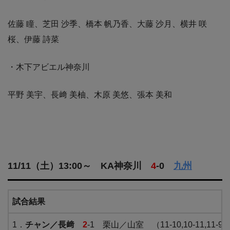
佐藤 瞳、芝田 沙季、橋本 帆乃香、大藤 沙月、横井 咲
桜、伊藤 詩菜
・木下アビエル神奈川
平野 美宇、長﨑 美柚、木原 美悠、張本 美和
11/11（土）13:00～ KA神奈川
4
-0
九州
試合結果
1．
チャン／長﨑
2
-1 栗山／山室 （11-10,10-11,11-9