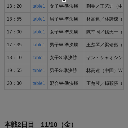
13：20
table1
女子W-準決勝
蒯曼／王艺迪（中国）
13：55
table1
男子W-準決勝
林高遠／林詩棟（中
17：00
table1
女子W-準決勝
陳幸同／銭天一（中国
17：35
table1
男子W-準決勝
王楚琴／梁靖崑（中
18：10
table1
女子S-準決勝
ヤン・シャオシン（
19：55
table1
男子S-準決勝
林高遠（中国）WR8
20：30
table1
混合W-準決勝
王楚琴／孫穎莎（中
本戦2日目 11/10（金）