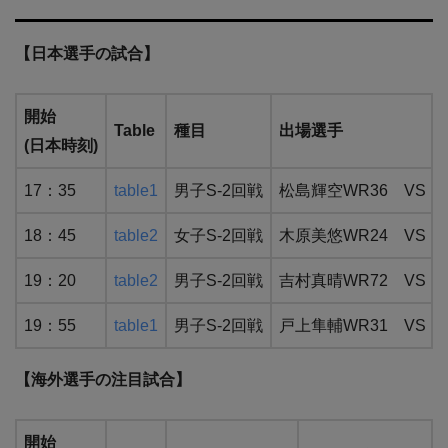
【日本選手の試合】
開始
Table
種目
出場選手
(日本時刻)
17：35
table1
男子S-2回戦
松島輝空WR36 VS 
18：45
table2
女子S-2回戦
木原美悠WR24 VS 
19：20
table2
男子S-2回戦
吉村真晴WR72 VS
19：55
table1
男子S-2回戦
戸上隼輔WR31 VS 
【海外
選手の注目試合】
開始