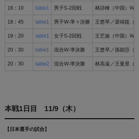
18：10
table1
男子S-2回戦
林詩棟（中国）WR
18：45
table1
男子W-準々決勝
王楚琴／梁靖崑（中
19：20
table1
女子S-2回戦
王艺迪（中国）WR
20：30
table1
混合W-準決勝
王楚琴／孫穎莎（中
20：30
table2
混合W-準決勝
林高遠／王曼昱（中
本戦1日目 11/9（木）
【日本選手の試合】