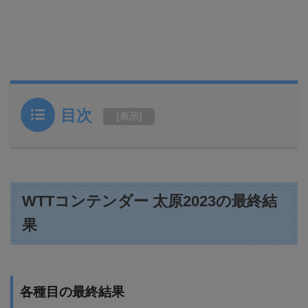
目次
[
表示
]
WTTコンテンダー 太原2023の最終結
果
各種目の最終結果