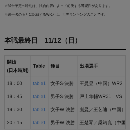
※試合予定の時刻は、試合内容によって前後する可能性があります。
※選手名のあとに記載するWRとは、世界ランキングのことです。
本戦最終日 11/12（日）
開始
Table
種目
出場選手
(日本時刻)
18：00
table1
女子S-決勝
王曼昱（中国）WR2 
18：45
table1
男子S-決勝
戸上隼輔WR31 VS 
19：30
table1
女子W-決勝
蒯曼／王艺迪（中国） 
20：15
table1
男子W-決勝
王楚琴／梁靖崑（中国）