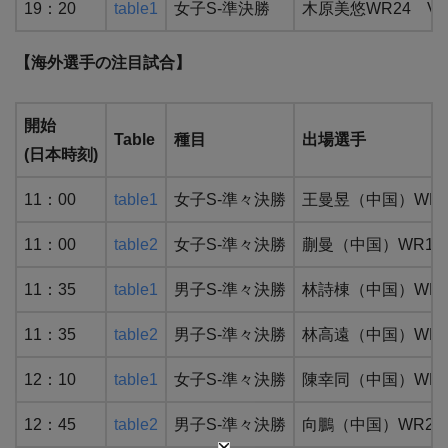
19：20
table1
女子S-準決勝
木原美悠WR24 V
【海外
選手の注目試合】
開始
Table
種目
出場選手
(日本時刻)
11：00
table1
女子S-準々決勝
王曼昱（中国）WR2
11：00
table2
女子S-準々決勝
蒯曼（中国）WR19
11：35
table1
男子S-準々決勝
林詩棟（中国）WR1
11：35
table2
男子S-準々決勝
林高遠（中国）WR8
12：10
table1
女子S-準々決勝
陳幸同（中国）WR
12：45
table2
男子S-準々決勝
向鵬（中国）WR27