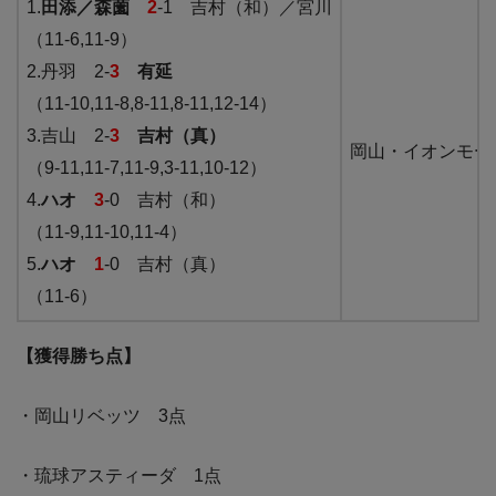
1.
田添／森薗
2
-1 吉村（和）／宮川
（11-6,11-9）
2.丹羽 2-
3
有延
（11-10,11-8,8-11,8-11,12-14）
3.吉山 2-
3
吉村（真）
岡山・イオンモー
（9-11,11-7,11-9,3-11,10-12）
4.
ハオ
3
-0 吉村（和）
（11-9,11-10,11-4）
5.
ハオ
1
-0 吉村（真）
（11-6）
【獲得勝ち点】
・岡山リベッツ 3点
・琉球アスティーダ 1点