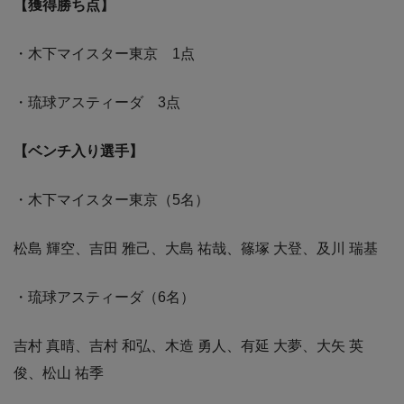
【獲得勝ち点】
・木下マイスター東京 1点
・琉球アスティーダ 3点
【ベンチ入り選手】
・木下マイスター東京（5名）
松島 輝空、吉田 雅己、大島 祐哉、篠塚 大登、及川 瑞基
・琉球アスティーダ（6名）
吉村 真晴、吉村 和弘、木造 勇人、有延 大夢、大矢 英
俊、松山 祐季