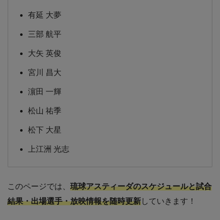
有延 大夢
三部 航平
大矢 英俊
宮川 昌大
濵田 一輝
松山 祐季
松下 大星
上江洲 光志
このページでは、
琉球アスティーダ
のスケジュールと試合
結果・出場選手・放映情報を随時更新
していきます！