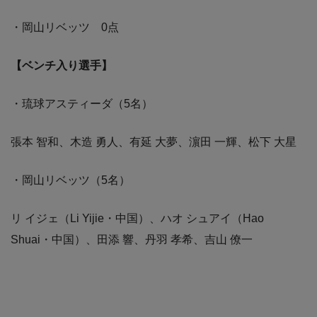
・岡山リベッツ 0点
【ベンチ入り選手】
・琉球アスティーダ（5名）
張本 智和、木造 勇人、有延 大夢、濵田 一輝、松下 大星
・岡山リベッツ（5名）
リ イジェ（Li Yijie・中国）、ハオ シュアイ（Hao
Shuai・中国）、田添 響、丹羽 孝希、吉山 僚一