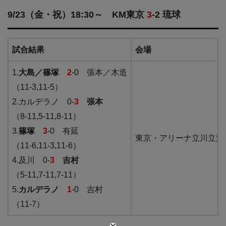
9/23（金・祝）18:30～ KM東京
3
-2 琉球
試合結果
会場
1.
大島／篠塚
2
-0 張本／木造
（11-3,11-5）
2.カルデラノ 0-
3
張本
（8-11,5-11,8-11）
3.
篠塚
3
-0 有延
東京・アリーナ立川立飛
（11-6,11-3,11-6）
4.及川 0-
3
吉村
（5-11,7-11,7-11）
5.
カルデラノ
1
-0 吉村
（11-7）