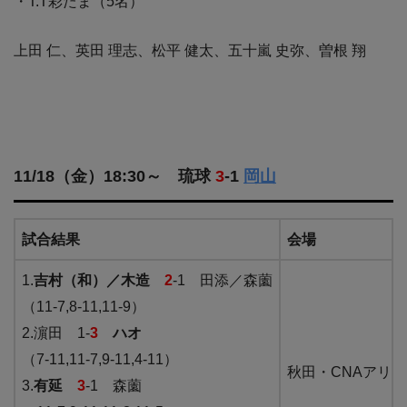
・T.T彩たま（5名）
上田 仁、英田 理志、松平 健太、五十嵐 史弥、曽根 翔
11/18（金）18:30～ 琉球
3
-1
岡山
試合結果
会場
1.
吉村（和）／木造
2
-1 田添／森薗
（11-7,8-11,11-9）
2.濵田 1-
3
ハオ
（7-11,11-7,9-11,4-11）
秋田・CNAアリ
3.
有延
3
-1 森薗