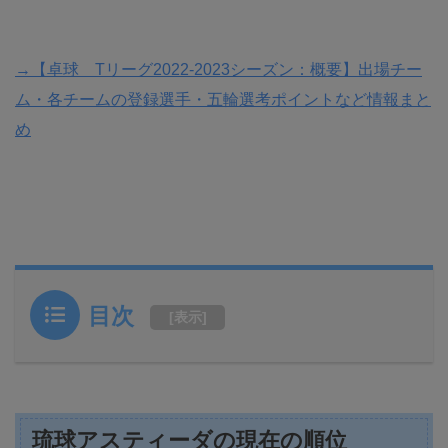
→【卓球 Tリーグ2022-2023シーズン：概要】出場チー
ム・各チームの登録選手・五輪選考ポイントなど情報まと
め
目次
[
表示
]
琉球アスティーダの現在の順位