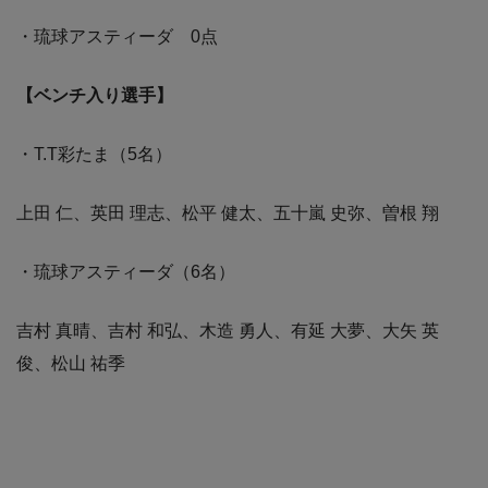
・琉球アスティーダ 0点
【ベンチ入り選手】
・T.T彩たま（5名）
上田 仁、英田 理志、松平 健太、五十嵐 史弥、曽根 翔
・琉球アスティーダ（6名）
吉村 真晴、吉村 和弘、木造 勇人、有延 大夢、大矢 英
俊、松山 祐季