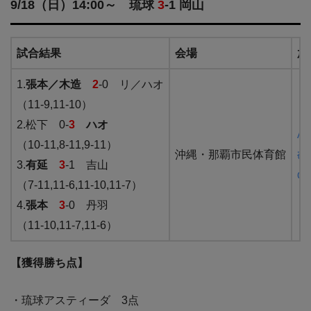
9/18（日）14:00～ 琉球
3
-1 岡山
試合結果
会場
放
1.
張本／木造
2
-0 リ／ハオ
（11-9,11-10）
2.松下 0-
3
ハオ
Am
（10-11,8-11,9-11）
沖縄・那覇市民体育館
ひ
3.
有延
3
-1 吉山
dT
（7-11,11-6,11-10,11-7）
4.
張本
3
-0 丹羽
（11-10,11-7,11-6）
【獲得勝ち点】
・琉球アスティーダ 3点