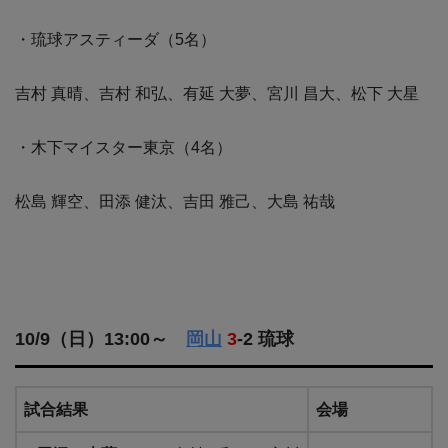
・琉球アスティーダ（5名）
吉村 真晴、吉村 和弘、有延 大夢、宮川 昌大、松下 大星
・木下マイスター東京（4名）
松島 輝空、田添 健汰、吉田 雅己、大島 祐哉
10/9（日）13:00～
岡山
3
-2 琉球
試合結果
会場