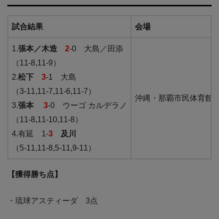
試合結果
会場
1.
張本／木造
2
-0 大島／田添
（11-8,11-9）
2.
松下
3
-1 大島
（3-11,11-7,11-6,11-7）
沖縄・那覇市民体育館
3.
張本
3
-0 ウーゴ カルデラノ
（11-8,11-10,11-8）
4.有延 1-
3
及川
（5-11,11-8,5-11,9-11）
【獲得勝ち点】
・琉球アスティーダ 3点