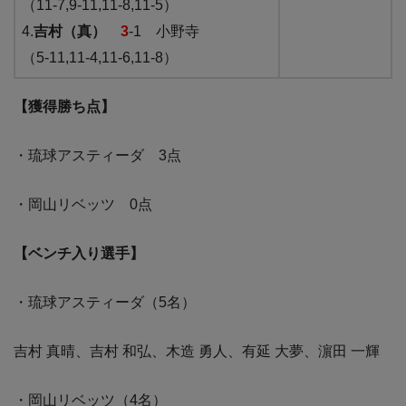
（11-7,9-11,11-8,11-5）
4.
吉村（真）
3
-1 小野寺
（5-11,11-4,11-6,11-8）
【獲得勝ち点】
・琉球アスティーダ 3点
・岡山リベッツ 0点
【ベンチ入り選手】
・琉球アスティーダ（5名）
吉村 真晴、吉村 和弘、木造 勇人、有延 大夢、濵田 一輝
・岡山リベッツ（4名）