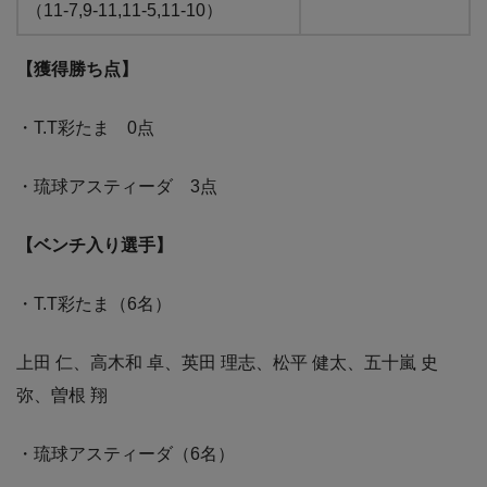
（11-7,9-11,11-5,11-10）
【獲得勝ち点】
・T.T彩たま 0点
・琉球アスティーダ 3点
【ベンチ入り選手】
・T.T彩たま（6名）
上田 仁、高木和 卓、英田 理志、松平 健太、五十嵐 史
弥、曽根 翔
・琉球アスティーダ（6名）