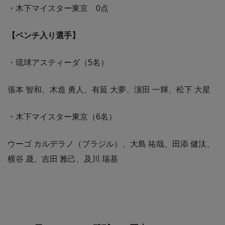
・木下マイスター東京 0点
【ベンチ入り選手】
・琉球アスティーダ（5名）
張本 智和、木造 勇人、有延 大夢、濵田 一輝、松下 大星
・木下マイスター東京（6名）
ウーゴ カルデラノ（ブラジル）、大島 祐哉、田添 健汰、
横谷 晟、吉田 雅己、及川 瑞基