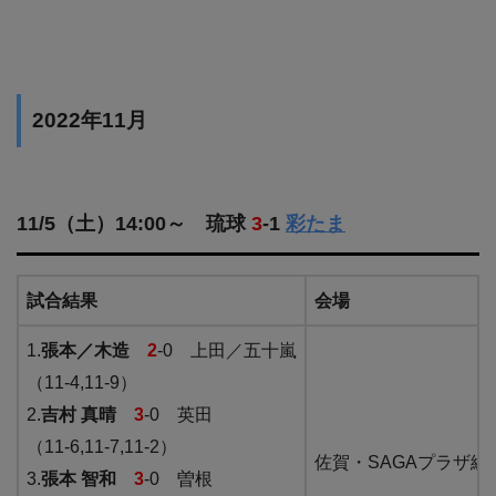
2022年11月
11/5（土）14:00～ 琉球
3
-1
彩たま
試合結果
会場
1.
張本／木造
2
-0 上田／五十嵐
（11-4,11-9）
2.
吉村 真晴
3
-0 英田
（11-6,11-7,11-2）
佐賀・SAGAプラザ総
3.
張本 智和
3
-0 曽根