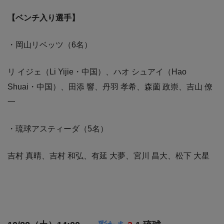
【ベンチ入り選手】
・岡山リベッツ（6名）
リ イジェ（Li Yijie・中国）、ハオ シュアイ（Hao
Shuai・中国）、田添 響、丹羽 孝希、森薗 政崇、吉山 僚
一
・琉球アスティーダ（5名）
吉村 真晴、吉村 和弘、有延 大夢、宮川 昌大、松下 大星