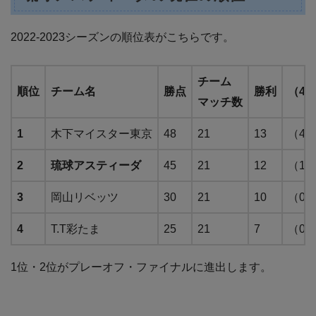
2022-2023シーズンの順位表がこちらです。
チーム
順位
チーム名
勝点
勝利
（4
マッチ数
1
木下マイスター東京
48
21
13
（4
2
琉球アスティーダ
45
21
12
（1
3
岡山リベッツ
30
21
10
（0
4
T.T彩たま
25
21
7
（0
1位・2位がプレーオフ・ファイナルに進出します。