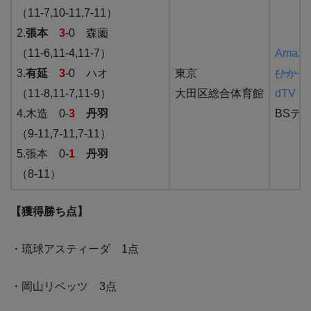
（11-7,10-11,7-11）
2.
張本
3
-0 森薗
（11-6,11-4,11-7）
Amazon
3.
有延
3
-0 ハオ
東京
ひかり
（11-8,11-7,11-9）
大田区総合体育館
dTV
（
4.木造 0-
3
丹羽
BSテ
（9-11,7-11,7-11）
5.張本 0-
1
丹羽
（8-11）
【獲得勝ち点】
・琉球アスティーダ 1点
・岡山リベッツ 3点