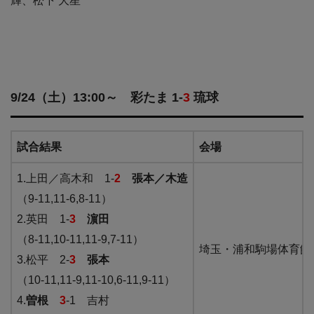
輝、松下 大星
9/24（土）13:00～ 彩たま 1-
3
琉球
試合結果
会場
1.上田／高木和 1-
2
張本／木造
（9-11,11-6,8-11）
2.英田 1-
3
濵田
（8-11,10-11,11-9,7-11）
埼玉・浦和駒場体育館
3.松平 2-
3
張本
（10-11,11-9,11-10,6-11,9-11）
4.
曽根
3
-1 吉村