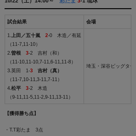
10/22（土）14:00～
彩たま
3
-1 琉球
試合結果
会場
1.
上田／五十嵐
2
-0 木造／有延
（11-7,11-10）
2.
曽根
3
-2 吉村（和）
（11-10,11-10,7-11,6-11,11-8）
埼玉・深谷ビッグター
3.英田 1-
3
吉村（真）
（11-7,10-11,3-11,7-11）
4.
松平
3
-2 木造
（9-11,11-5,11-2,9-11,13-11）
【獲得勝ち点】
・T.T彩たま 3点