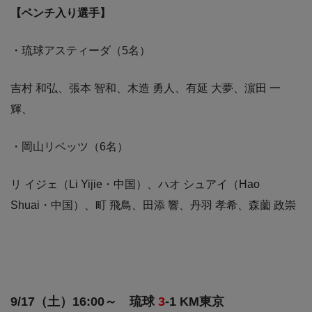
【ベンチ入り選手】
・琉球アスティーダ（5名）
吉村 和弘、張本 智和、木造 勇人、有延 大夢、濵田 一
輝、
・岡山リベッツ（6名）
リ イジェ（Li Yijie・中国）、ハオ シュアイ（Hao
Shuai・中国）、町 飛鳥、田添 響、丹羽 孝希、森薗 政崇
9/17（土）16:00～
琉球
3
-1 KM東京