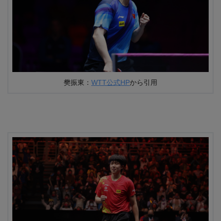
樊振東：
WTT公式HP
から引用