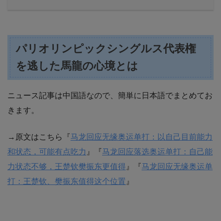
パリオリンピックシングルス代表権
を逃した馬龍の心境とは
ニュース記事は中国語なので、簡単に日本語でまとめてお
きます。
→原文はこちら『
马龙回应无缘奥运单打：以自己目前能力
和状态，可能有点吃力
』『
马龙回应落选奥运单打：自己能
力状态不够，王楚钦樊振东更值得
』『
马龙回应无缘奥运单
打：王楚钦、樊振东值得这个位置
』