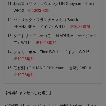
林高遠（リン・コウエン／LIN Gaoyuan・中国）
WR12
※10/23追加
パトリック・フランチェスカ（Patrick
FRANZISKA ・ドイツ）WR13
※10/23追加
クアドリ・アルナ（Quadri ARUNA ・ナイジェリ
ア）WR14
※10/23追加
ティモ・ボル（Timo BOLL ・ドイツ）WR15
※10/23追加
荘智淵（CHUANG Chih-Yuan ・台湾）WR16
※10/23追加
【出場キャンセルした選手】
・梁靖崑（リャン・ジンクン／LIANG Jingkun ・中国）