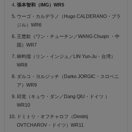
張本智和（IMG）WR5
ウーゴ・カルデラノ（Hugo CALDERANO・ブラ
ジル）WR6
王楚欽（ワン・チューチン／WANG Chuqin ・中
国）WR7
林昀儒（リン・インジュ／LIN Yun-Ju・台湾）
WR8
ダルコ・ヨルジッチ（Darko JORGIC・スロベニ
ア）WR9
邱党（キュウ・ダン／Dang QIU・ドイツ ）
WR10
ドミトリ・オフチャロフ（Dimitrij
OVTCHAROV・ドイツ）WR11