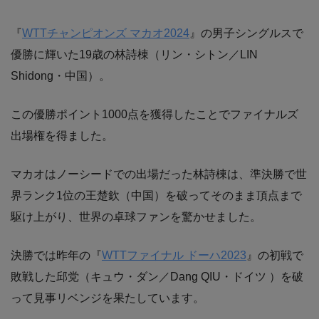
『
WTTチャンピオンズ マカオ2024
』の男子シングルスで
優勝に輝いた19歳の林詩棟（リン・シトン／LIN
Shidong・中国）。
この優勝ポイント1000点を獲得したことでファイナルズ
出場権を得ました。
マカオはノーシードでの出場だった林詩棟は、準決勝で世
界ランク1位の王楚欽（中国）を破ってそのまま頂点まで
駆け上がり、世界の卓球ファンを驚かせました。
決勝では昨年の『
WTTファイナル ドーハ2023
』の初戦で
敗戦した邱党（キュウ・ダン／Dang QIU・ドイツ ）を破
って見事リベンジを果たしています。