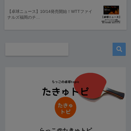
【卓球ニュース】10/14発売開始！WTTファイ
ナルズ福岡のチ…
らっこ@たきゅトピ