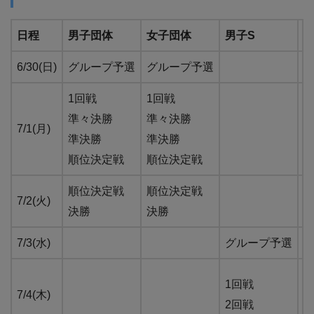
日程
男子団体
女子団体
男子S
女
6/30(日)
グループ予選
グループ予選
1回戦
1回戦
準々決勝
準々決勝
7/1(月)
準決勝
準決勝
順位決定戦
順位決定戦
順位決定戦
順位決定戦
7/2(火)
決勝
決勝
7/3(水)
グループ予選
1回戦
1
7/4(木)
2回戦
2