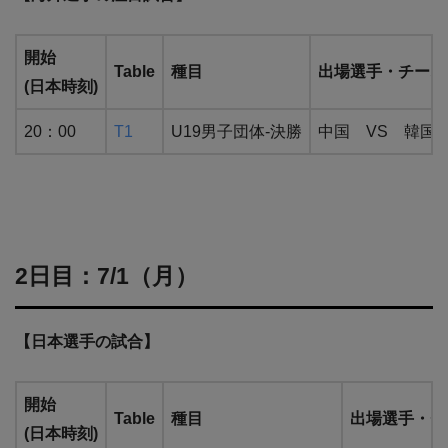
開始
Table
種目
出場選手・チーム
(日本時刻)
20：00
T1
U19男子団体-決勝
中国 VS 韓国
2日目：7/1（月）
【日本選手の試合】
開始
Table
種目
出場選手・チ
(日本時刻)