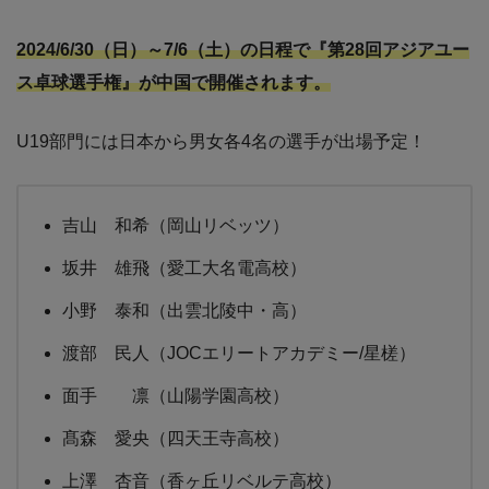
2024/6/30（日）～7/6（土）の日程で『第28回アジアユー
ス卓球選手権』が中国で開催されます。
U19部門には日本から男女各4名の選手が出場予定！
吉山 和希（岡山リベッツ）
坂井 雄飛（愛工大名電高校）
小野 泰和（出雲北陵中・高）
渡部 民人（JOCエリートアカデミー/星槎）
面手 凛（山陽学園高校）
髙森 愛央（四天王寺高校）
上澤 杏音（香ヶ丘リベルテ高校）