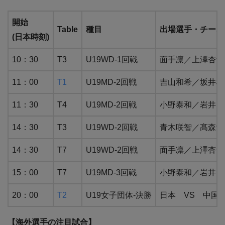
開始
Table
種目
出場選手・チーム
(日本時刻)
10：30
T3
U19WD-1回戦
面手凛／上澤杏音 V
11：00
T1
U19MD-2回戦
吉山和希／坂井雄飛 
11：30
T4
U19MD-2回戦
小野泰和／岩井田駿斗 
14：30
T3
U19WD-2回戦
青木咲智／髙森愛央 V
14：30
T7
U19WD-2回戦
面手凛／上澤杏音 VS
15：00
T7
U19MD-3回戦
小野泰和／岩井田駿斗 
20：00
T2
U19女子団体-決勝
日本 VS 中国
【海外選手の注目試合】