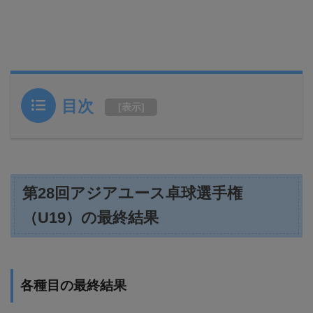
目次
[
表示
]
第28回アジアユース卓球選手権
（U19）の最終結果
各種目の最終結果