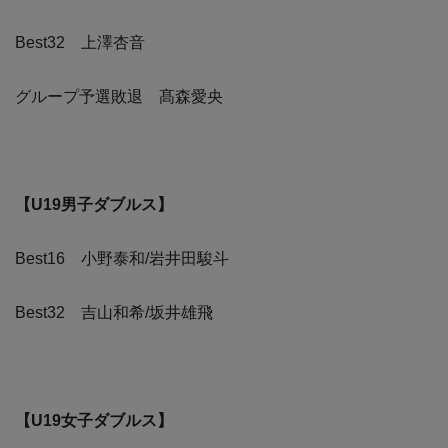
Best32 上澤杏音
グループ予選敗退 髙森愛央
【U19男子ダブルス】
Best16 小野泰和/岩井田駿斗
Best32 吉山和希/坂井雄飛
【U19女子ダブルス】