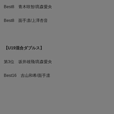
Best8 青木咲智/髙森愛央
Best8 面手凛/上澤杏音
【U19混合ダブルス】
第3位 坂井雄飛/髙森愛央
Best16 吉山和希/面手凛