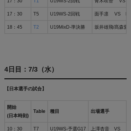
17：30
T1
U19WS-2回戦
青木咲智 VS QI
17：30
T5
U19WS-2回戦
面手凛 VS LIU
18：45
T2
U19MixD-準決勝
坂井雄飛/髙森愛央 
4日目：7/3（水）
【日本選手の試合】
開始
Table
種目
出場選手
(日本時刻)
10：30
T7
U19WS-予選G17
上澤杏音 VS GER