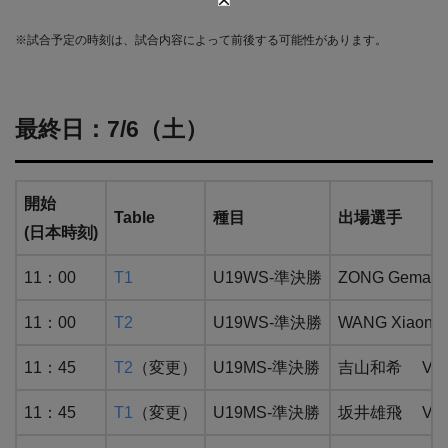
※試合予定の時刻は、試合内容によって前後する可能性があります。
最終日：7/6（土）
開始
Table
種目
出場選手
(日本時刻)
11：00
T1
U19WS-準決勝
ZONG Gema
11：00
T2
U19WS-準決勝
WANG Xiao
11：45
T2
（変更）
U19MS-準決勝
吉山和希 VS 
11：45
T1
（変更）
U19MS-準決勝
坂井雄飛 VS