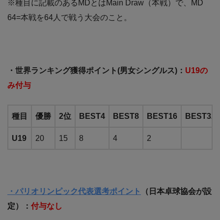
※種目に記載のあるMDとはMain Draw（本戦）で、MD
64=本戦を64人で戦う大会のこと。
・世界ランキング獲得ポイント(男女シングルス)：
U19の
み付与
種目
優勝
2位
BEST4
BEST8
BEST16
BEST32
U19
20
15
8
4
2
・パリオリンピック代表選考ポイント
（日本卓球協会が設
定）：
付与なし