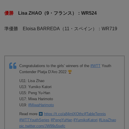
優勝
Lisa ZHAO（9・フランス）：WR524
準優勝 Eloisa BARREDA（11・スペイン）：WR719
Congratulations to the girls’ winners of the
#WTT
Youth
Contender Platja D’Aro 2022
U11: Lisa Zhao
U13: Yumiko Katori
U15: Peng Yu-Han
U17: Miwa Harimoto
U19:
#MiwaHarimoto
Read more
https://t.co/a84mlXOthc
#TableTennis
#WTTYouthSeries
#PengYuHan
#YumikoKatori
#LisaZhao
pic.twitter.com/JW99u5sefc