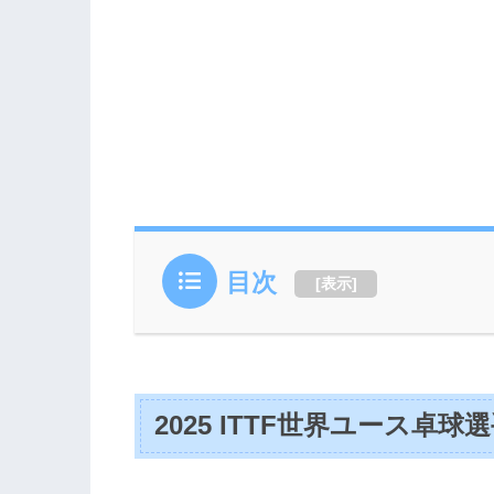
目次
[
表示
]
2025 ITTF世界ユース卓