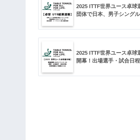
2025 ITTF世界ユース卓
団体で日本、男子シングル
2025 ITTF世界ユース卓球選
開幕！出場選手・試合日