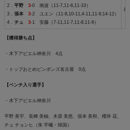
2．
平野
3
-0 南波（11-7,11-6,11-10）
神
3．
張本
3
-2 ユエン（11-8,10-11,4-11,11-9,14-12）
4．
チュ
3
-1 安藤（7-11,11-7,11-8,11-9）
【獲得勝ち点】
・木下アビエル神奈川 4点
・トップおとめピンポンズ名古屋 0点
【ベンチ入り選手】
・木下アビエル神奈川
平野 美宇、長﨑 美柚、木原 美悠、張本 美和、櫻井 花、
チュ チョンヒ（朱 芊曦・韓国）