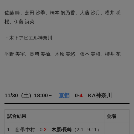
佐藤 瞳、芝田 沙季、橋本 帆乃香、大藤 沙月、横井 咲
桜、伊藤 詩菜
・木下アビエル神奈川
平野 美宇、長﨑 美柚、木原 美悠、張本 美和、櫻井 花
11/30（土）18:00～
京都
0-
4
KA神奈川
試合結果
会場
1．菅澤/中村 0-
2
木原/長﨑
（2-11,9-11）