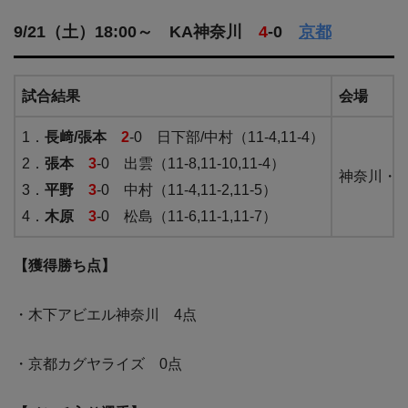
9/21（土）18:00～ KA神奈川
4
-0
京都
試合結果
会場
1．
長﨑/張本
2
-0 日下部/中村（11-4,11-4）
2．
張本
3
-0 出雲（11-8,11-10,11-4）
神奈川・
3．
平野
3
-0 中村（11-4,11-2,11-5）
4．
木原
3
-0 松島（11-6,11-1,11-7）
【獲得勝ち点】
・木下アビエル神奈川 4点
・京都カグヤライズ 0点