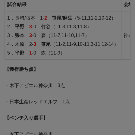
試合結果
会場
1．長﨑/張本 1-
2
笹尾/麻生
（5-11,11-2,10-12）
2．
平野
3
-0 竹谷（11-3,11-3,11-8）
3．
張本
3
-0 森（11-7,11-10,11-7）
神奈
4．木原 2-
3
笹尾
（11-2,11-9,10-11,3-11,12-14）
5．
平野
1
-0 森（11-9）
【獲得勝ち点】
・木下アビエル神奈川 3点
・日本生命レッドエルフ 1点
【ベンチ入り選手】
・木下アビエル神奈川