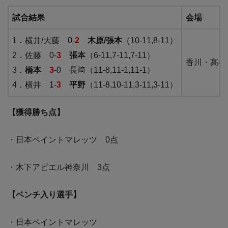
試合結果
会場
1．横井/大藤 0-
2
木原/張本
（10-11,8-11）
2．佐藤 0-
3
張本
（6-11,7-11,7-11）
香川・高松
3．
橋本
3
-0 長﨑（11-8,11-1,11-1）
4．横井 1-
3
平野
（11-8,10-11,3-11,3-11）
【獲得勝ち点】
・日本ペイントマレッツ 0点
・木下アビエル神奈川 3点
【ベンチ入り選手】
・日本ペイントマレッツ