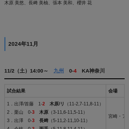
木原 美悠、長﨑 美柚、張本 美和、櫻井 花
2024年11月
11/2（土）14:00～
九州
0-
4
KA神奈川
試合結果
会場
1．出澤/首藤 1-
2
木原/リ
（11-2,7-11,8-11）
2．栗山 0-
3
木原
（3-11,6-11,5-11）
宮崎・ア
3．出澤 0-
3
長﨑
（5-11,2-11,10-11）
4．今枝 0-
3
面手
（5-11,8-11,4-11）