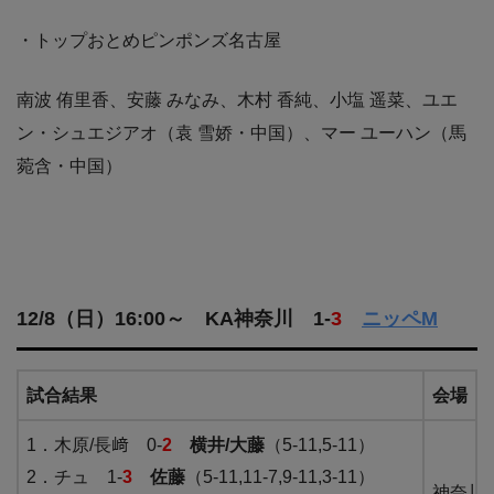
・トップおとめピンポンズ名古屋
南波 侑里香、安藤 みなみ、木村 香純、小塩 遥菜、ユエ
ン・シュエジアオ（袁 雪娇・中国）、マー ユーハン（馬
菀含・中国）
12/8（日）16:00～ KA神奈川 1-
3
ニッペM
試合結果
会場
1．木原/長﨑 0-
2
横井/大藤
（5-11,5-11）
2．チュ 1-
3
佐藤
（5-11,11-7,9-11,3-11）
神奈川