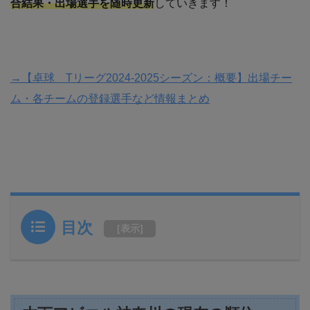
合結果・出場選手を随時更新
していきます！
→【卓球 Tリーグ2024-2025シーズン：概要】出場チー
ム・各チームの登録選手など情報まとめ
目次
[
表示
]