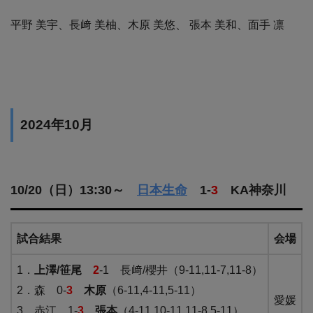
平野 美宇、長﨑 美柚、木原 美悠、 張本 美和、面手 凛
2024年10月
10/20（日）13:30～
日本生命
1-
3
KA神奈川
試合結果
会場
1．
上澤/笹尾
2
-1 長﨑/櫻井（9-11,11-7,11-8）
2．森 0-
3
木原
（6-11,4-11,5-11）
愛媛・
3．赤江 1-
3
張本
（4-11,10-11,11-8,5-11）