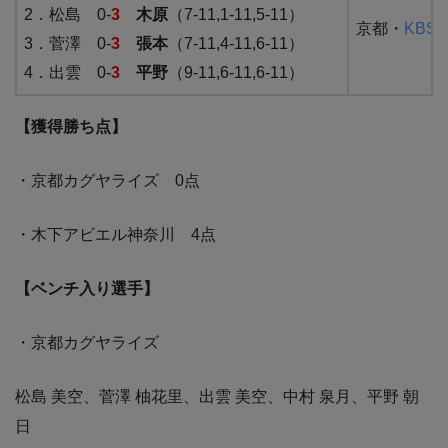
2．松島 0-
3
木原
（7-11,1-11,5-11）
京都・
KBS
3．菅澤 0-
3
張本
（7-11,4-11,6-11）
4．出雲 0-
3
平野
（9-11,6-11,6-11）
【獲得勝ち点】
・京都カグヤライズ 0点
・木下アビエル神奈川 4点
【ベンチ入り選手】
・京都カグヤライズ
松島 美空、菅澤 柚花里、出雲 美空、中村 泉月、平野 朝
日