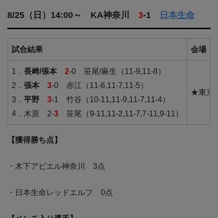
8/25（日）14:00～ KA神奈川
3
-1
日本生命
試合結果
会場
1．
長﨑/張本
2
-0 笹尾/麻生（11-9,11-8）
2．
張本
3
-0 赤江（11-6,11-7,11-5）
★東京
3．
平野
3
-1 竹谷（10-11,11-9,11-7,11-4）
4．木原 2-
3
笹尾（9-11,11-2,11-7,7-11,9-11）
【獲得勝ち点】
・木下アビエル神奈川 3点
・日本生命レッドエルフ 0点