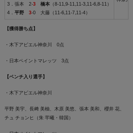
3．張本 2-
3
橋本
（8-11,9-11,11-3,11-6,8-11）
4．
平野
3
-0 大藤（11-6,11-7,11-4）
【獲得勝ち点】
・木下アビエル神奈川 0点
・日本ペイントマレッツ 3点
【ベンチ入り選手】
・木下アビエル神奈川
平野 美宇、長﨑 美柚、木原 美悠、張本 美和、櫻井 花、
チュ チョンヒ（朱 芊曦・韓国）