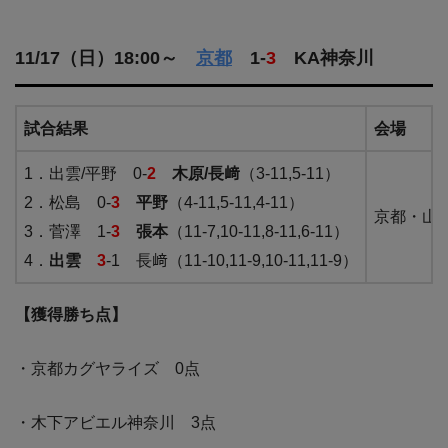
11/17（日）18:00～
京都
1-
3
KA神奈川
試合結果
会場
1．出雲/平野 0-
2
木原/長﨑
（3-11,5-11）
2．松島 0-
3
平野
（4-11,5-11,4-11）
京都・山
3．菅澤 1-
3
張本
（11-7,10-11,8-11,6-11）
4．
出雲
3
-1 長﨑（11-10,11-9,10-11,11-9）
【獲得勝ち点】
・京都カグヤライズ 0点
・木下アビエル神奈川 3点