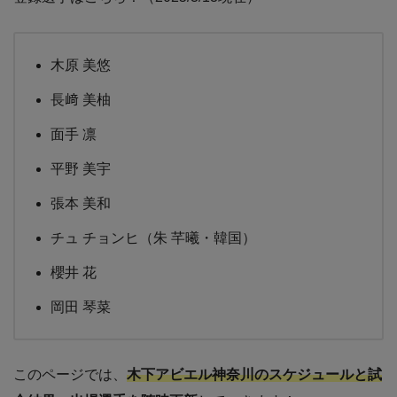
木原 美悠
長﨑 美柚
面手 凛
平野 美宇
張本 美和
チュ チョンヒ（朱 芊曦・韓国）
櫻井 花
岡田 琴菜
このページでは、
木下アビエル神奈川のスケジュールと試