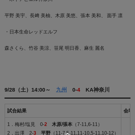
平野 美宇、長﨑 美柚、木原 美悠、張本 美和、 面手 凛
・日本生命レッドエルフ
森さくら、竹谷 美涼、笹尾 明日香、麻生 麗名
9/28（土）14:00～
九州
0-
4
KA神奈川
試合結果
会場
1．梅村/塩見 0-
2
木原/張本
（7-11,6-11）
2．出澤 2-
3
平野
（11-7,5-11,11-10,5-11,10-12）