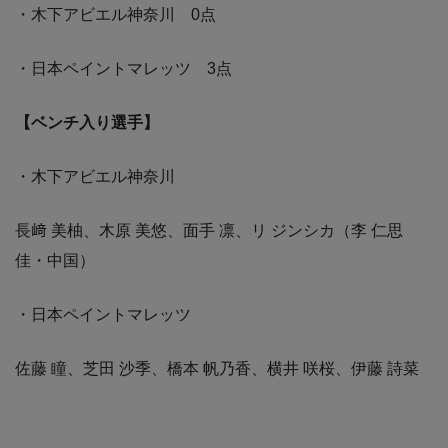
・木下アビエル神奈川 0点
・日本ペイントマレッツ 3点
【ベンチ入り選手】
・木下アビエル神奈川
長﨑 美柚、木原 美悠、面手 凛、リ ジンシカ（李 仁思
佳・中国）
・日本ペイントマレッツ
佐藤 瞳、芝田 沙季、橋本 帆乃香、横井 咲桜、伊藤 詩菜