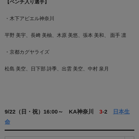
【ベンチ入り選手】
・木下アビエル神奈川
平野 美宇、長﨑 美柚、木原 美悠、張本 美和、 面手 凛
・京都カグヤライズ
松島 美空、日下部 詩季、出雲 美空、中村 泉月
9/22（日・祝）16:00～ KA神奈川
3
-2
日本生
命