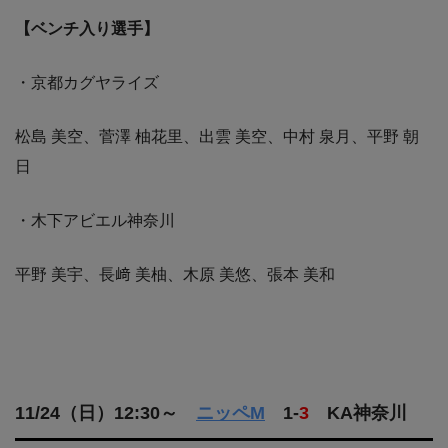
【ベンチ入り選手】
・京都カグヤライズ
松島 美空、菅澤 柚花里、出雲 美空、中村 泉月、平野 朝
日
・木下アビエル神奈川
平野 美宇、長﨑 美柚、木原 美悠、張本 美和
11/24（日）12:30～
ニッペM
1-
3
KA神奈川