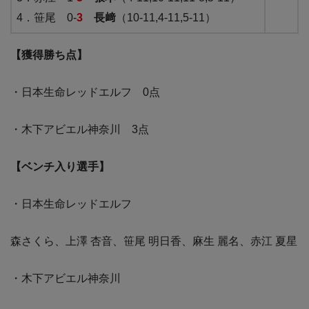
4．笹尾 0-
3
長﨑
（10-11,4-11,5-11）
【獲得勝ち点】
・日本生命レッドエルフ 0点
・木下アビエル神奈川 3点
【ベンチ入り選手】
・日本生命レッドエルフ
森さくら、上澤 杏音、笹尾 明日香、麻生 麗名、赤江 夏星
・木下アビエル神奈川