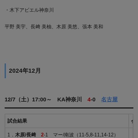
・木下アビエル神奈川
平野 美宇、長﨑 美柚、木原 美悠、張本 美和
2024年12月
12/7（土）17:00～ KA神奈川
4
-0
名古屋
試合結果
会
1．
木原/長﨑
2
-1 マー/南波（11-5,8-11,14-12）