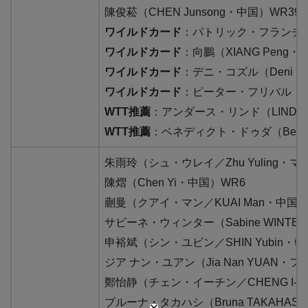
陳俊菘（CHEN Junsong・中国）WR39
ワイルドカード
：パトリック・フランチスカ（P
ワイルドカード
：向鵬（XIANG Peng・
ワイルドカード
：デニ・コズル（Deni 
ワイルドカード
：ピーター・フリバル（Pet
WTT推薦
：アンダース・リンド（LIND A
WTT推薦
：ベネディクト・ドゥダ（Bened
朱雨玲（シュ・ウレイ／Zhu Yuling・マ
陳熠（Chen Yi・中国）WR6
蒯曼（クアイ・マン／KUAI Man・中国）
サビーネ・ウィンター（Sabine WINTE
申裕斌（シン・ユビン／SHIN Yubin・韓
ジア ナン・ユアン（Jia Nan YUAN・フ
鄭怡静（チェン・イーチン／CHENG I-Ch
ブルーナ・タカハシ（Bruna TAKAHASH