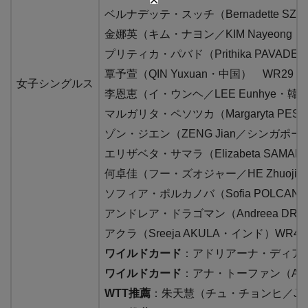
ベルナデッテ・スッチ（Bernadette SZ
金娜英（キム・ナヨン／KIM Nayeong・
プリティカ・パバド（Prithika PAVAD
覃予萱（QIN Yuxuan・中国） WR29
女子シングルス
李恩恵（イ・ウンヘ／LEE Eunhye・韓
マルガリタ・ペソツカ（Margaryta PE
ゾン・ジエン（ZENG Jian／シンガポー
エリザベタ・サマラ（Elizabeta SAM
何卓佳（フー・ズオジャー／HE Zhuojia
ソフィア・ポルカノバ（Sofia POLCAN
アンドレア・ドラゴマン（Andreea DR
アクラ（Sreeja AKULA・インド）WR46
ワイルドカード
：アドリアーナ・ディアス（A
ワイルドカード
：アナ・トーファン（Ana
WTT推薦
：朱天慧（チュ・チョンヒ／JOO 