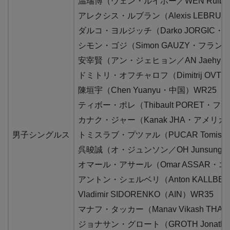
温瑞博（ウェン・ルイボー／WEN Ruibo
アレクシス・ルブラン（Alexis LEBRU
ダルコ・ヨルジッチ（Darko JORGIC・
シモン・ゴジ（Simon GAUZY・フランス
安宰賢（アン・ジェヒョン／AN Jaehyu
ドミトリ・オフチャロフ（Dimitrij OVT
陳垣宇（Chen Yuanyu・中国）WR25
ティボー・ポレ（Thibault PORET・フ
カナク・ジャー（Kanak JHA・アメリカ
男子シングルス
トミスラブ・プツァル（PUCAR Tomisl
呉晙誠（オ・ジュンソン／OH Junsung・
オマール・アサール（Omar ASSAR・エ
アントン・シェルベリ（Anton KALLB
Vladimir SIDORENKO（AIN）WR35
マナフ・タッカー（Manav Vikash TH
ジョナサン・グロート（GROTH Jonath