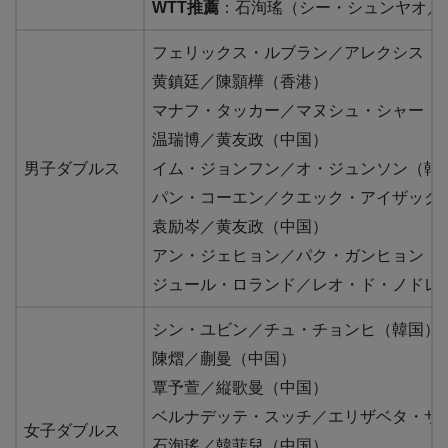
WTT推薦
：石洵瑤（シー・シュンヤオ／Shi
フェリックス・ルブラン／アレクシス・
黄鎮廷／陳顥樺（香港）
マナフ・タッカー／マヌシュ・シャー（
温瑞博／黄友政（中国）
男子ダブルス
イム・ジョンフン／オ・ジュンソン（韓
パン・コーエン／クエック・アイザック
袁励岑／黄友政（中国）
アン・ジェヒョン／パク・ガンヒョン（
ジュール・ロランド／レオ・ド・ノドレ
シン・ユビン／チュ・チョンヒ（韓国）
陳熠／蒯曼（中国）
覃予萱／縦歌曼（中国）
ベルナデッテ・スッチ／エリザベタ・サ
女子ダブルス
石洵瑤／韓菲兒（中国）