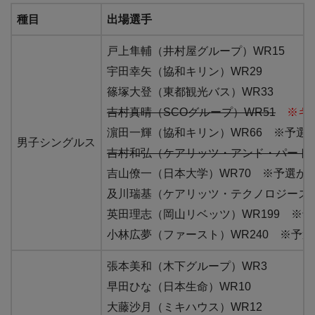
種目
出場選手
戸上隼輔（井村屋グループ）WR15
宇田幸矢（協和キリン）WR29
篠塚大登（東都観光バス）WR33
吉村真晴（SCOグループ）WR51
※キ
濵田一輝（協和キリン）WR66 ※予選
男子シングルス
吉村和弘（ケアリッツ・アンド・パートナ
吉山僚一（日本大学）WR70 ※予選か
及川瑞基（ケアリッツ・テクノロジーズ）
英田理志（岡山リベッツ）WR199 ※
小林広夢（ファースト）WR240 ※予
張本美和（木下グループ）WR3
早田ひな（日本生命）WR10
大藤沙月（ミキハウス）WR12