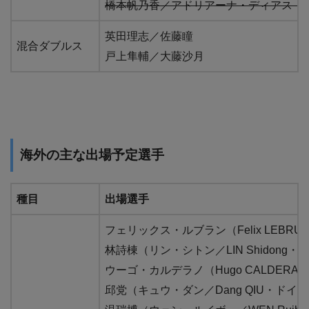
橋本帆乃香／アドリアーナ・ディアス（
英田理志／佐藤瞳
混合ダブルス
戸上隼輔／大藤沙月
海外
の主な出場予定選手
種目
出場選手
フェリックス・ルブラン（Felix LEBR
林詩棟（リン・シトン／LIN Shidong・
ウーゴ・カルデラノ（Hugo CALDERA
邱党（キュウ・ダン／Dang QIU・ドイツ 