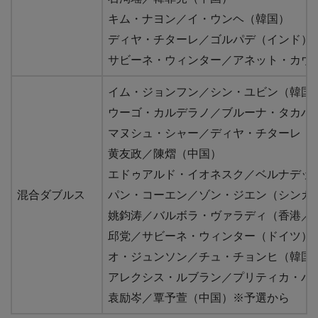
キム・ナヨン／イ・ウンヘ（韓国）
ディヤ・チターレ／ゴルパデ（インド）
サビーネ・ウィンター／アネット・カウ
イム・ジョンフン／シン・ユビン（韓国
ウーゴ・カルデラノ／ブルーナ・タカハ
マヌシュ・シャー／ディヤ・チターレ（
黄友政／陳熠（中国）
エドゥアルド・イオネスク／ベルナデッ
混合ダブルス
パン・コーエン／ゾン・ジエン（シンガ
姚鈞涛／バルボラ・ヴァラディ（香港／
邱党／サビーネ・ウィンター（ドイツ）
オ・ジュンソン／チュ・チョンヒ（韓国
アレクシス・ルブラン／プリティカ・パ
袁励岑／覃予萱（中国）※予選から