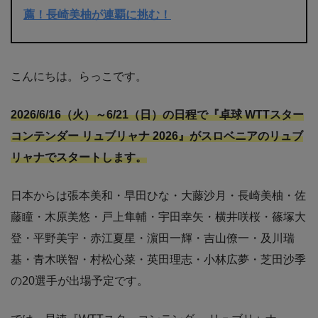
薦！長崎美柚が連覇に挑む！
こんにちは。らっこです。
2026/6/16（火）～6/21（日）の日程で『卓球 WTTスター
コンテンダー リュブリャナ 2026』がスロベニアのリュブ
リャナでスタートします。
日本からは張本美和・早田ひな・大藤沙月・長崎美柚・佐
藤瞳・木原美悠・戸上隼輔・宇田幸矢・横井咲桜・篠塚大
登・平野美宇・赤江夏星・濵田一輝・吉山僚一・及川瑞
基・青木咲智・村松心菜・英田理志・小林広夢・芝田沙季
の20選手が出場予定です。