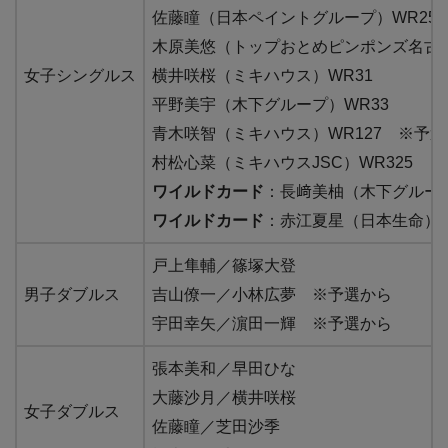
佐藤瞳（日本ペイントグループ）WR25
木原美悠（トップおとめピンポンズ名古屋
女子シングルス
横井咲桜（ミキハウス）WR31
平野美宇（木下グループ）WR33
青木咲智（ミキハウス）WR127 ※予
村松心菜（ミキハウスJSC）WR325 
ワイルドカード
：長﨑美柚（木下グルー
ワイルドカード
：赤江夏星（日本生命）
戸上隼輔／篠塚大登
男子ダブルス
吉山僚一／小林広夢 ※予選から
宇田幸矢／濵田一輝 ※予選から
張本美和／早田ひな
大藤沙月／横井咲桜
女子ダブルス
佐藤瞳／芝田沙季