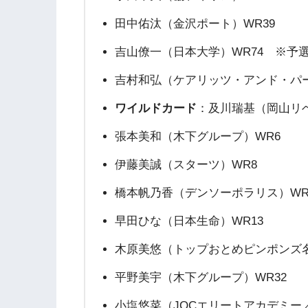
田中佑汰（金沢ポート）WR39
吉山僚一（日本大学）WR74 ※予
吉村和弘（ケアリッツ・アンド・パー
ワイルドカード
：及川瑞基（岡山リ
張本美和（木下グループ）WR6
伊藤美誠（スターツ）WR8
橋本帆乃香（デンソーポラリス）WR
早田ひな（日本生命）WR13
木原美悠（トップおとめピンポンズ名
平野美宇（木下グループ）WR32
小塩悠菜（JOCエリートアカデミー／