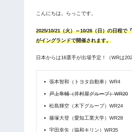
こんにちは。らっこです。
2025/10/21（火）～10/26（日）の日程
がイングランド
で開催されます。
日本からは16選手が出場予定！（WRは20
張本智和（トヨタ自動車）WR4
戸上隼輔（井村屋グループ）WR20
松島輝空（木下グループ）WR24
篠塚大登（愛知工業大学）WR28
宇田幸矢（協和キリン）WR35