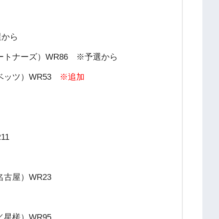
選から
トナーズ）WR86 ※予選から
ベッツ）WR53
※追加
11
古屋）WR23
星槎）WR95