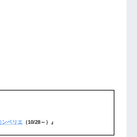
モンペリエ
（10/28～）』