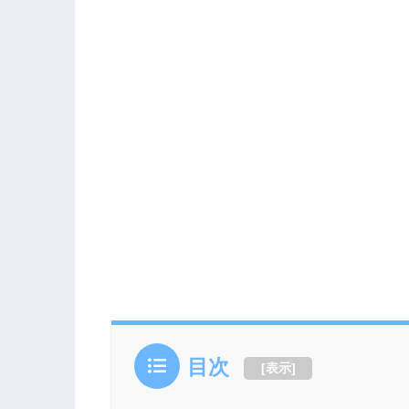
目次
[
表示
]