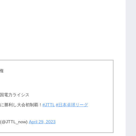
権
中国電力ライシス
ちに勝利し大会初制覇！
#JTTL
#日本卓球リーグ
JTTL_now)
April 29, 2023