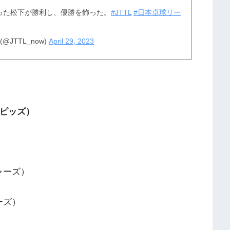
った松下が勝利し、優勝を飾った。
#JTTL
#日本卓球リー
JTTL_now)
April 29, 2023
ピッズ）
ャーズ）
ーズ）