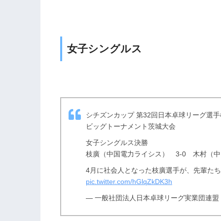
女子シングルス
シチズンカップ 第32回日本卓球リーグ選手
ビッグトーナメント茨城大会
女子シングルス決勝
枝廣（中国電力ライシス） 3-0 木村（
4月に社会人となった枝廣選手が、先輩た
pic.twitter.com/hGlqZkDK3h
— 一般社団法人日本卓球リーグ実業団連盟 (@