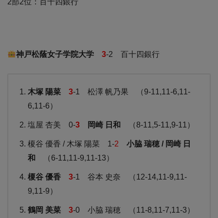
2部2位：百十四銀行
神戸松蔭女子学院大学
3
-2 百十四銀行
木塚 陽菜
3
-1 松澤 帆乃果 （9-11,11-6,11-
6,11-6）
塩屋 杏美 0-
3
岡崎 日和
（8-11,5-11,9-11）
榎谷 優香 / 木塚 陽菜 1-
2
小脇 瑞穂 / 岡崎 日
和
（6-11,11-9,11-13）
榎谷 優香
3
-1 谷本 史奈 （12-14,11-9,11-
9,11-9）
鶴岡 美菜
3
-0 小脇 瑞穂 （11-8,11-7,11-3）