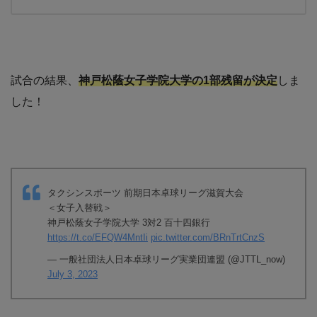
試合の結果、
神戸松蔭女子学院大学の1部残留が決定
しま
した！
タクシンスポーツ 前期日本卓球リーグ滋賀大会
＜女子入替戦＞
神戸松蔭女子学院大学 3対2 百十四銀行
https://t.co/EFQW4MntIi
pic.twitter.com/BRnTrtCnzS
— 一般社団法人日本卓球リーグ実業団連盟 (@JTTL_now)
July 3, 2023