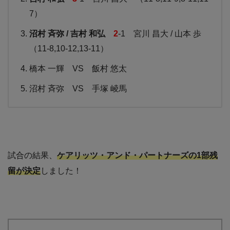
7）
沼村 斉弥 / 吉村 和弘
2
-1 宮川 昌大 / 山本 歩
（11-8,10-12,13-11）
橋本 一輝 VS 飯村 悠太
沼村 斉弥 VS 手塚 崚馬
試合の結果、
ケアリッツ・アンド・パートナーズの1部残
留が決定
しました！