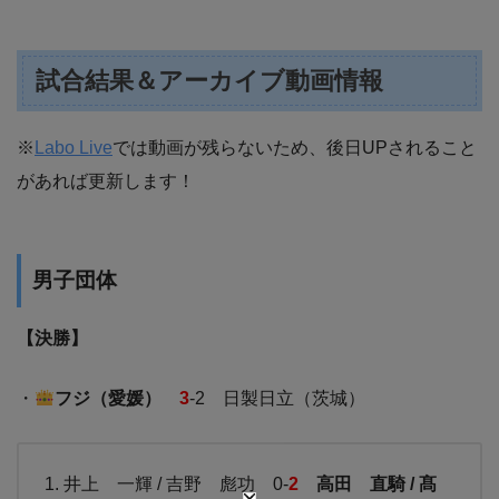
試合結果＆アーカイブ動画情報
※
Labo Live
では動画が残らないため、後日UPされること
があれば更新します！
男子団体
【決勝】
・
フジ（愛媛）
3
-2 日製日立（茨城）
井上 一輝 / 吉野 彪功 0-
2
高田 直騎 / 髙