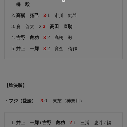
橋 毅
髙橋 拓己
3
-1 市川 純希
倉 啓太 2-
3
高田 直騎
吉野 彪功
3
-2 髙橋 毅
井上 一輝
3
-2 寳金 侑作
【準決勝】
・
フジ（愛媛）
3
-0 東芝（神奈川）
井上 一輝 / 吉野 彪功
2
-1 三浦 恵斗 / 福