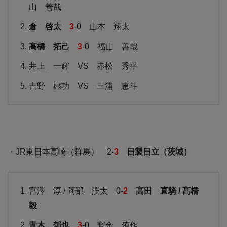
山 善哉
倉 啓太
3
-0 山本 翔太
髙橋 拓己
3
-0 福山 善哉
井上 一輝 VS 赤松 秀平
吉野 彪功 VS 三浦 恵斗
・JR東日本高崎（群馬） 2-
3
日製日立（茨城）
宮澤 淳 / 阿部 渓太 0-
2
高田 直騎 / 髙橋
毅
青木 郁也
3
-0 寳金 侑作