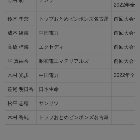
野村 萌
デンソー
2022年全
鈴木 李茄
トップおとめピンポンズ名古屋
前回大会シン
成本 綾海
中国電力
前回大会シン
髙橋 梓海
エクセディ
前回大会シン
平 真由香
昭和電工マテリアルズ
前回大会シン
木村 光歩
中国電力
2022年全
笹尾 明日香
日本生命
松平 志穂
サンリツ
木村 香純
トップおとめピンポンズ名古屋