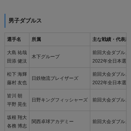
男子ダブルス
選手名
所属
主な戦績・代表歴
大島 祐哉
前回大会ダブルス
木下グループ
田添 健汰
2022年全日本選手
松下 海輝
前回大会ダブルスBe
日鉄物流ブレイザーズ
藤村 友也
2022年全日本選手
皆川 朝
日野キングフィッシャーズ
前回大会ダブルスBe
平野 晃生
坂根 翔大
関西卓球アカデミー
前回大会ダブルスBe
各務 博志