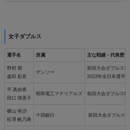
女子ダブルス
選手名
所属
主な戦績・代表歴
野村 萌
前回大会ダブルス準
デンソー
森田 彩音
2022年全日本選手権
平 真由香
昭和電工マテリアルズ
前回大会ダブルスBes
田口 瑛美子
横山 有沙
十四銀行
前回大会ダブルスBes
松澤 帆乃果