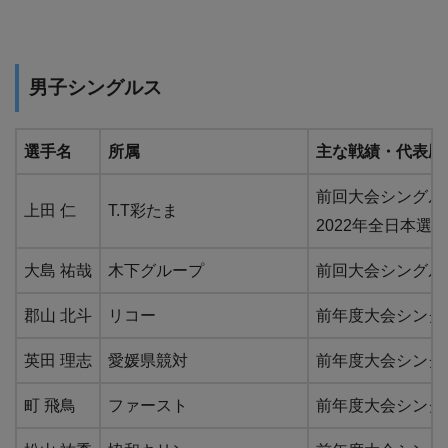
男子シングルス
選手名
所属
主な戦績・代表歴
前回大会シングル
上田 仁
T.T彩たま
2022年全日本選手
大島 祐哉
木下グループ
前回大会シングル
郡山 北斗
リコー
前年度大会シングル
英田 理志
愛媛県競対
前年度大会シングル
町 飛鳥
ファースト
前年度大会シングル