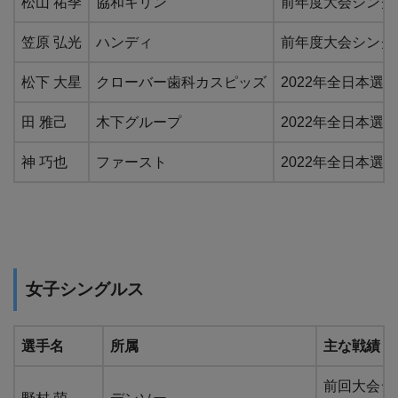
松山 祐季
協和キリン
前年度大会シングル
笠原 弘光
ハンディ
前年度大会シングル
松下 大星
クローバー歯科カスピッズ
2022年全日本選手
田 雅己
木下グループ
2022年全日本選手
神 巧也
ファースト
2022年全日本選手
女子シングルス
選手名
所属
主な戦績・
前回大会シン