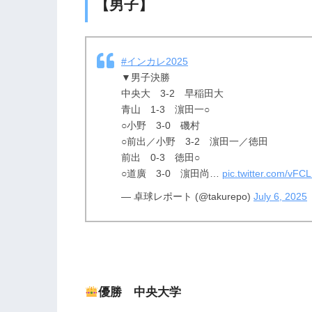
【男子】
#インカレ2025
▼男子決勝
中央大 3-2 早稲田大
青山 1-3 濵田一○
○小野 3-0 磯村
○前出／小野 3-2 濵田一／徳田
前出 0-3 徳田○
○道廣 3-0 濵田尚…
pic.twitter.com/vF
— 卓球レポート (@takurepo)
July 6, 2025
優勝 中央大学