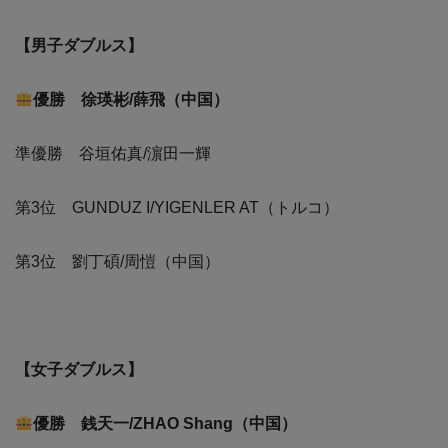
【男子ダブルス】
優勝 徐瑛彬/薛飛（中国）
準優勝 谷垣佑真/濵田一輝
第3位 GUNDUZ I/YIGENLER AT（トルコ）
第3位 劉丁碩/周愷（中国）
【女子ダブルス】
優勝 銭天一/ZHAO Shang（中国）