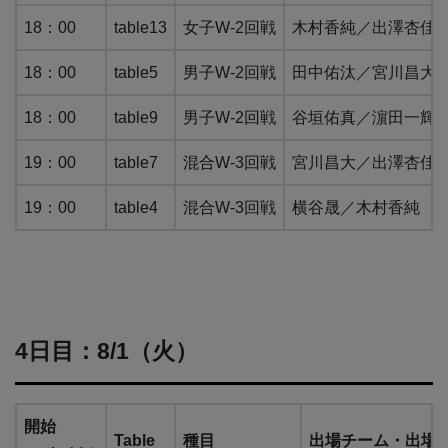
18：00
table13
女子W-2回戦
木村香純／出澤杏佳 V
18：00
table5
男子W-2回戦
田中佑汰／宮川昌大 VS
18：00
table9
男子W-2回戦
谷垣佑真／濵田一輝 VS
19：00
table7
混合W-3回戦
宮川昌大／出澤杏佳
19：00
table4
混合W-3回戦
横谷晟／木村香純 
4日目：8/1（火）
開始
Table
種目
出場チーム・出場