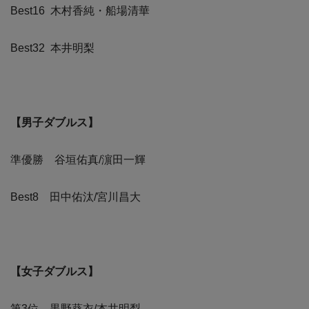
Best16 木村香純・船場清華
Best32 本井明梨
【男子ダブルス】
準優勝 谷垣佑真/濵田一輝
Best8 田中佑汰/宮川昌大
【女子ダブルス】
第3位 黒野葵衣/本井明梨