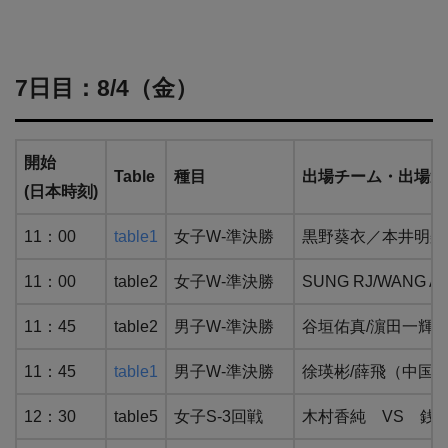
7日目：8/4（金）
開始
Table
種目
出場チーム・出場選
(日本時刻)
11：00
table1
女子W-準決勝
黒野葵衣／本井明梨
11：00
table2
女子W-準決勝
SUNG RJ/WANG
11：45
table2
男子W-準決勝
谷垣佑真/濵田一輝 
11：45
table1
男子W-準決勝
徐瑛彬/薛飛（中国） V
12：30
table5
女子S-3回戦
木村香純 VS 銭