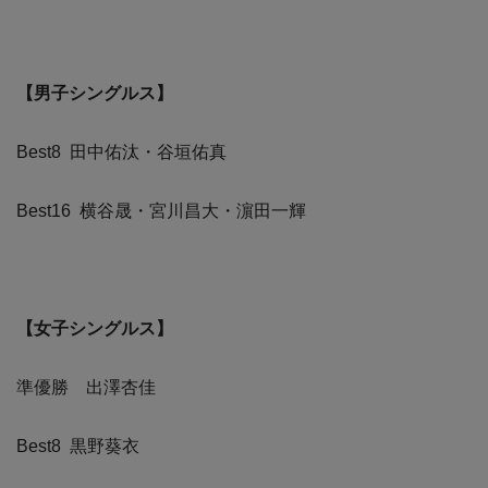
【男子シングルス】
Best8 田中佑汰・谷垣佑真
Best16 横谷晟・宮川昌大・濵田一輝
【女子シングルス】
準優勝 出澤杏佳
Best8 黒野葵衣