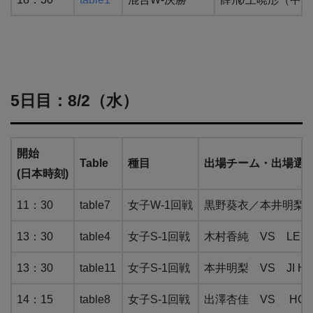
5日目：8/2（水）
開始
Table
種目
出場チーム・出場選
(日本時刻)
11：30
table7
女子W-1回戦
黒野葵衣／本井明梨 VS 
13：30
table4
女子S-1回戦
木村香純 VS LEE H
13：30
table11
女子S-1回戦
本井明梨 VS JI H
14：15
table8
女子S-1回戦
出澤杏佳 VS HORV