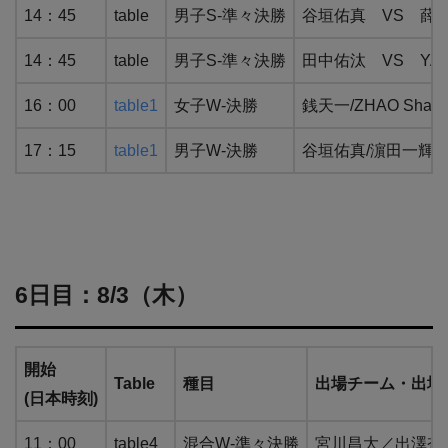
14：45
table
男子S-準々決勝
谷垣佑真 VS 薛
14：45
table
男子S-準々決勝
田中佑汰 VS YA
16：00
table1
女子W-決勝
銭天一/ZHAO Sh
17：15
table1
男子W-決勝
谷垣佑真/濵田一輝 
6日目：8/3（木）
開始
Table
種目
出場チーム・出場
(日本時刻)
11：00
table4
混合W-準々決勝
宮川昌大／出澤杏佳 