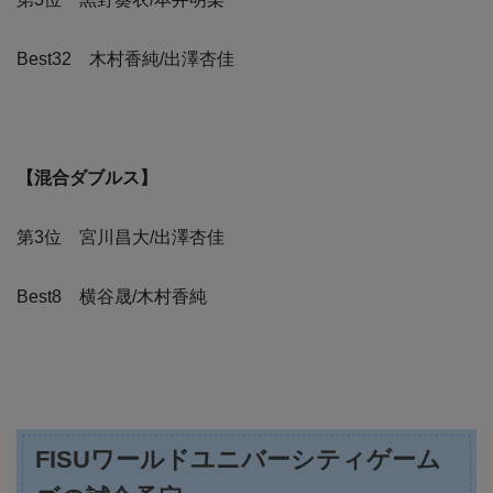
Best32 木村香純/出澤杏佳
【混合ダブルス】
第3位 宮川昌大/出澤杏佳
Best8 横谷晟/木村香純
FISUワールドユニバーシティゲーム