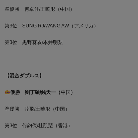
準優勝 何卓佳/王暁彤（中国）
第3位 SUNG RJ/WANG AW（アメリカ）
第3位 黒野葵衣/本井明梨
【混合ダブルス】
優勝 劉丁碩/銭天一（中国）
準優勝 薛飛/王暁彤（中国）
第3位 何鈞傑/杜凱琹（香港）