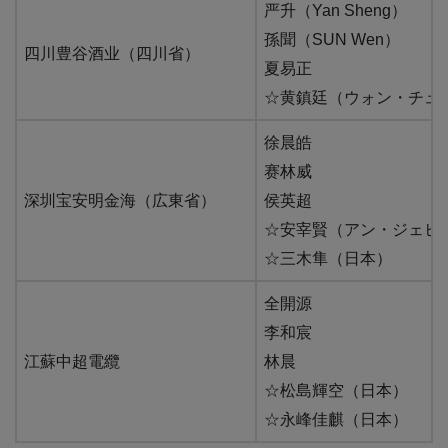
严升（Yan Sheng）
孫聞（SUN Wen）
四川豊谷酒业（四川省）
夏易正
☆黄鎮廷（ウォン・チュンテ
徐晨皓
赛林威
深圳宝安明金海（広東省）
侯英超
☆安宰賢（アン・ジェヒョン
☆三木隼（日本）
全開源
李和宸
江蘇中超電纜
林晨
☆松島輝空（日本）
☆永峰佳麒（日本）