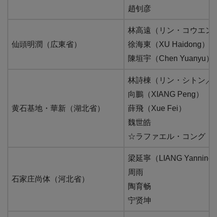
趙钊彦
林高遠（リン・コウエン／LI
仙頭明潤（広東省）
徐海東（XU Haidong）
陳垣宇（Chen Yuanyu）
林詩棟（リン・シトン／LIN 
向鵬（XIANG Peng）
黄石基地・華新（湖北省）
薛飛（Xue Fei）
魏世皓
☆ラファエル・コング（Luís
梁延寧（LIANG Yanning
周雨
石家庄尚体（河北省）
陶育畅
宁贤坤