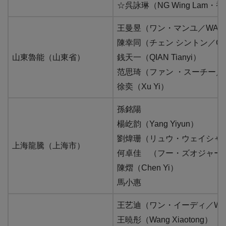
☆呉詠琳（NG Wing Lam・
王曼昱（ワン・マンユ／WANG 
陳幸同（チェン シントン／CHEN
山東魯能（山東省）
銭天一（QIAN Tianyi）
范思琦（ファン ・スーチー／FAN
徐奕（Xu Yi）
孫銘陽
楊屹韵（Yang Yiyun）
劉煒珊（リュウ・ウェイシャン／L
上海龍騰（上海市）
何卓佳 （フー・ズオジャー／HE
陳熠（Chen Yi）
馬小惠
王艺迪（ワン・イーディ／WANG
王暁彤（Wang Xiaotong）