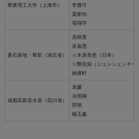
華東理工大学（上海市）
李雅可
梁家怡
張翔宇
吴映萱
巫嘉恩
黄石基地・華新（湖北省）
☆木原美悠（日本）
☆鄭先知（ジェンシェンチー／CH
姚睿軒
袁媛
冷雨桐
成都高新若水居（四川省）
郭艳
楊玉鑫