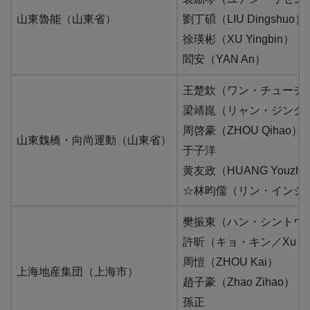
山東魯能（山東省）
劉丁碩（LIU Dingshuo）
徐瑛彬（XU Yingbin）
閻安（YAN An）
王楚欽（ワン・チューチン／
梁靖崑（リャン・ジンクン／LI
周啓豪（ZHOU Qihao）
山東魏橋・向尚運動（山東省）
于子洋
黄友政（HUANG Youzhe
☆林昀儒（リン・インジュ／L
樊振東（ハン・シントウ／FA
許昕（キョ・キン／Xu Xi
周愷（ZHOU Kai）
上海地産集団（上海市）
趙子豪（Zhao Zihao）
孫正