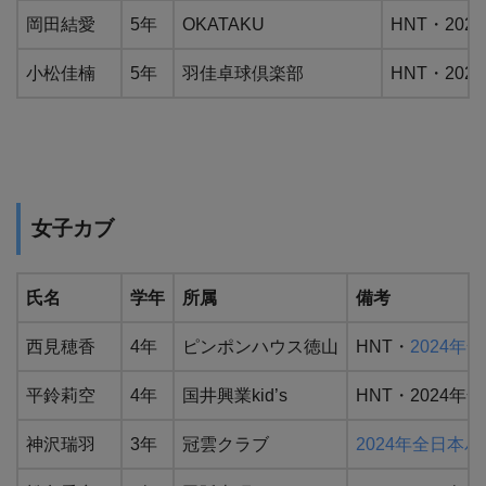
岡田結愛
5年
OKATAKU
HNT・202
小松佳楠
5年
羽佳卓球倶楽部
HNT・202
女子カブ
氏名
学年
所属
備考
西見穂香
4年
ピンポンハウス徳山
HNT・
2024年
平鈴莉空
4年
国井興業kid’s
HNT・2024年全
神沢瑞羽
3年
冠雲クラブ
2024年全日本