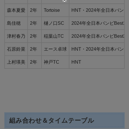
森本夏愛
2年
Tortoise
HNT・2024年全日本バンビB
島佳穂
2年
樋ノ口SC
2024年全日本バンビBest16
津村春乃
2年
稲葉山TC
2024年全日本バンビBest32
石原鈴菜
2年
エース卓球
HNT・2024年全日本バンビB
上村瑛美
2年
神戸TC
HNT
組み合わせ＆タイムテーブル