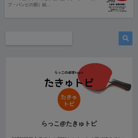
ブ・バンビの部）結…
らっこ@たきゅトピ