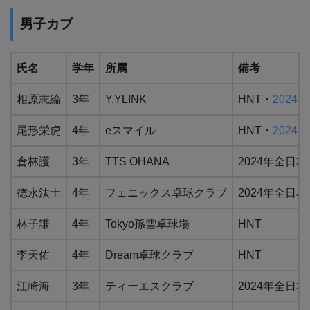
男子カブ
氏名
学年
所属
備考
相原志綸
3年
Y.YLINK
HNT・
2024
尾形栄虎
4年
eスマイル
HNT・
2024
倉林護
3年
TTS OHANA
2024年全日本
德永汰士
4年
フェニックス卓球クラブ
2024年全日本カ
林子謙
4年
Tokyo孫雪卓球場
HNT
李天佑
4年
Dream卓球クラブ
HNT
江崎海
3年
ティーエスクラブ
2024年全日本