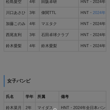
松島愛空
4年
田阪卓研
HNT・2024年全
川口あさひ
3年
偉関TTL
HNT・
2024年
加藤このみ
4年
マエタク
HNT・2024年全
西尾友利
3年
石田卓球クラブ
HNT・2024年全
鈴木愛梨
4年
鈴木愛梨
HNT・2024年全
女子バンビ
氏名
学年
所属
備考
鈴木菜月
2年
マイダス
HNT・2024年全日本バンビB