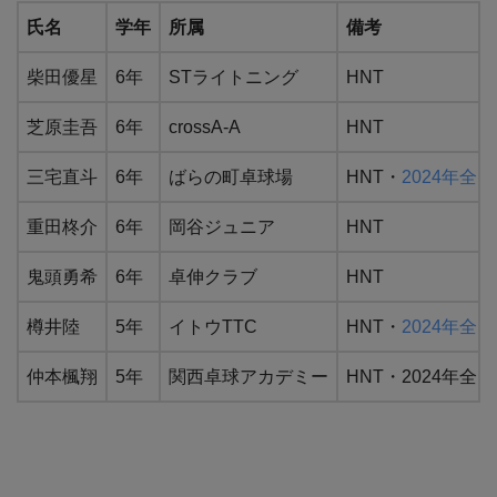
氏名
学年
所属
備考
柴田優星
6年
STライトニング
HNT
芝原圭吾
6年
crossA-A
HNT
三宅直斗
6年
ばらの町卓球場
HNT・
2024年全
重田柊介
6年
岡谷ジュニア
HNT
鬼頭勇希
6年
卓伸クラブ
HNT
樽井陸
5年
イトウTTC
HNT・
2024年全
仲本楓翔
5年
関西卓球アカデミー
HNT・2024年全