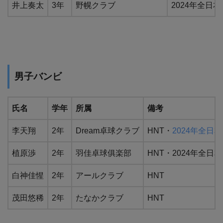
井上奏太
3年
野幌クラブ
2024年全日本
男子バンビ
氏名
学年
所属
備考
李天翔
2年
Dream卓球クラブ
HNT・
2024年全日
植原渉
2年
羽佳卓球俱楽部
HNT・2024年全日本
白神佳惺
2年
アールクラブ
HNT
茂田悠稀
2年
たなかクラブ
HNT