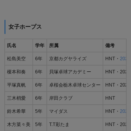
女子ホープス
氏名
学年
所属
備考
松島美空
6年
京都カグヤライズ
HNT・
20
榎本和奏
6年
貝塚卓球アカデミー
HNT・20
平塚真帆
6年
卓桜会栃木卓球センター
HNT・202
三木梢愛
6年
岸田クラブ
HNT
鈴木希華
5年
マイダス
HNT・
20
木方菜々美
5年
T.T彩たま
HNT・20