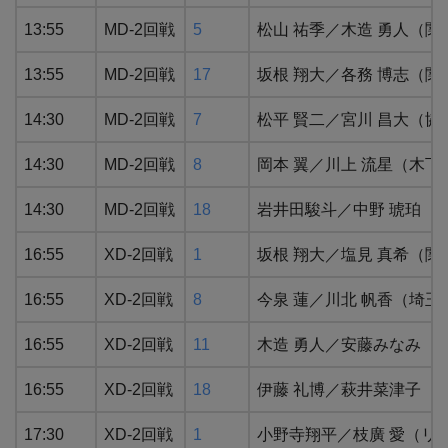
13:55
MD-2回戦
5
松山 祐季／木造 勇人（関
13:55
MD-2回戦
17
坂根 翔大／各務 博志（
14:30
MD-2回戦
7
松平 賢二／宮川 昌大（協
14:30
MD-2回戦
8
岡本 翼／川上 流星（木
14:30
MD-2回戦
18
岩井田駿斗／中野 琥珀（
16:55
XD-2回戦
1
坂根 翔大／塩見 真希（
16:55
XD-2回戦
8
今泉 蓮／川北 帆香（埼
16:55
XD-2回戦
11
木造 勇人／安藤みなみ（
16:55
XD-2回戦
18
伊藤 礼博／萩井菜津子（
17:30
XD-2回戦
1
小野寺翔平／枝廣 愛（リ