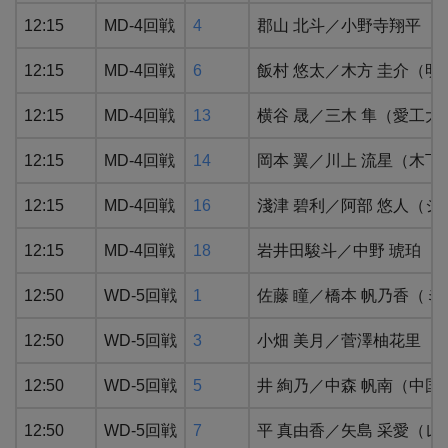
12:15
MD-4回戦
4
郡山 北斗／小野寺翔平（リ
12:15
MD-4回戦
6
飯村 悠太／木方 圭介（明
12:15
MD-4回戦
13
横谷 晟／三木 隼（愛工大
12:15
MD-4回戦
14
岡本 翼／川上 流星（木
12:15
MD-4回戦
16
淺津 碧利／阿部 悠人（シ
12:15
MD-4回戦
18
岩井田駿斗／中野 琥珀（
12:50
WD-5回戦
1
佐藤 瞳／橋本 帆乃香（ミ
12:50
WD-5回戦
3
小畑 美月／菅澤柚花里（ 
12:50
WD-5回戦
5
井 絢乃／中森 帆南（中国
12:50
WD-5回戦
7
平 真由⾹／⽮島 采愛（