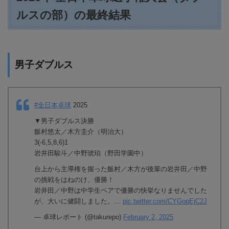
ルスの部）の最終結果
男子ダブルス
#全日本卓球
2025
▼男子ダブルス決勝
飯村悠太／木方圭介（明治大）
3(-6,5,8,6)1
岩井田駿斗／中野琥珀（野田学園中）
台上から主導権を握った飯村／木方が後輩の岩井田／中野
の挑戦をはねのけ、優勝！
岩井田／中野は中学生ペアで優勝の快挙なりませんでした
が、大いに健闘しました。…
pic.twitter.com/CYGopEjC2J
— 卓球レポート (@takurepo)
February 2, 2025