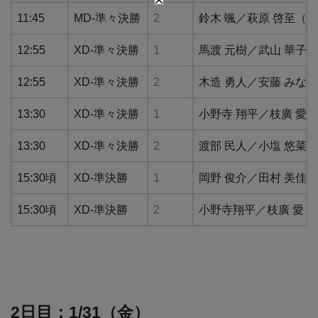
11:45
MD-準々決勝
2
鈴木 颯／萩原 啓至（
12:55
XD-準々決勝
1
馬渡 元樹／武山 華子
12:55
XD-準々決勝
2
木造 勇人／安藤 みな
13:30
XD-準々決勝
1
小野寺 翔平／枝廣 愛
13:30
XD-準々決勝
2
渡部 民人／小塩 悠菜
15:30頃
XD-準決勝
1
岡野 俊介／田村 美佳
15:30頃
XD-準決勝
2
小野寺翔平／枝廣 愛（
2日目：1/31（金）