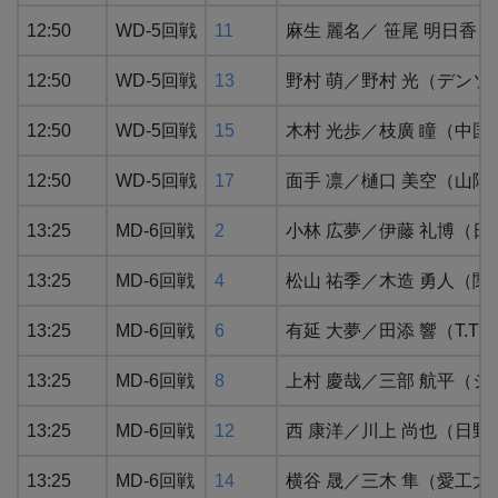
12:50
WD-5回戦
11
麻生 麗名／ 笹尾 明日香
12:50
WD-5回戦
13
野村 萌／野村 光（デン
12:50
WD-5回戦
15
木村 光歩／枝廣 瞳（中国
12:50
WD-5回戦
17
面手 凛／樋口 美空（山陽
13:25
MD-6回戦
2
⼩林 広夢／伊藤 礼博（日
13:25
MD-6回戦
4
松山 祐季／木造 勇人（
13:25
MD-6回戦
6
有延 大夢／田添 響（T.
13:25
MD-6回戦
8
上村 慶哉／三部 航平（シ
13:25
MD-6回戦
12
西 康洋／川上 尚也（日
13:25
MD-6回戦
14
横谷 晟／三木 隼（愛工大