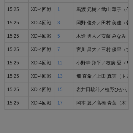
15:25
XD-4回戦
1
馬渡 元樹／武山 華子（
15:25
XD-4回戦
3
岡野 俊介／田村 美佳（
15:25
XD-4回戦
5
木造 勇人／安藤 みなみ
15:25
XD-4回戦
7
宮川 昌大／三村 優果（
15:25
XD-4回戦
11
小野寺 翔平／枝廣 愛（
15:25
XD-4回戦
13
畑 直希／上田 真実（ト
15:25
XD-4回戦
15
岩井田駿斗／植野ひかり（
15:25
XD-4回戦
17
岡本 翼／髙橋 青葉（木下