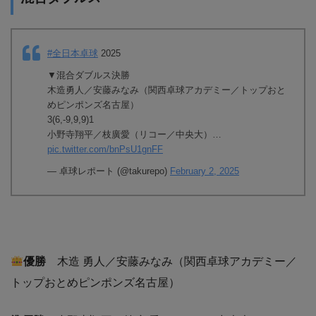
#全日本卓球
2025
▼混合ダブルス決勝
木造勇人／安藤みなみ（関西卓球アカデミー／トップおと
めピンポンズ名古屋）
3(6,-9,9,9)1
小野寺翔平／枝廣愛（リコー／中央大）…
pic.twitter.com/bnPsU1gnFF
— 卓球レポート (@takurepo)
February 2, 2025
優勝
木造 勇人／安藤みなみ（関西卓球アカデミー／
トップおとめピンポンズ名古屋）