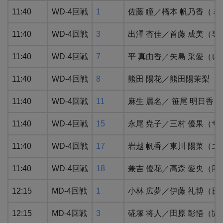
11:40
WD-4回戦
1
佐藤 瞳／橋本 帆乃香（ミ
11:40
WD-4回戦
3
出澤 杏佳／首藤 成美（専
11:40
WD-4回戦
7
平 真由⾹／⽮島 采愛（レ
11:40
WD-4回戦
8
熊田 陽花／熊田陽茉梨（
11:40
WD-4回戦
11
麻生 麗名／ 笹尾 明日香
11:40
WD-4回戦
15
永尾 尭子／三村 優果（サ
11:40
WD-4回戦
17
岩越 帆香／東川 陽菜（エ
11:40
WD-4回戦
18
兼吉 優花／髙森 愛央（
12:15
MD-4回戦
1
⼩林 広夢／伊藤 礼博（日
12:15
MD-4回戦
3
硴塚 将人／田原 彰悟（協