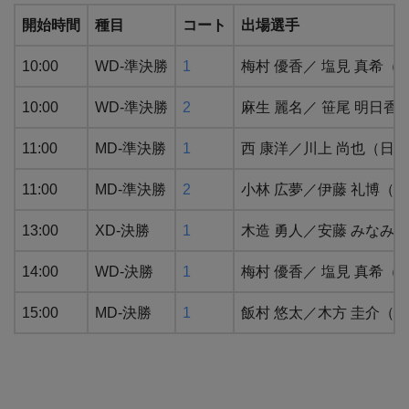
開始時間
種目
コート
出場選手
10:00
WD-準決勝
1
梅村 優香／ 塩見 真希
10:00
WD-準決勝
2
麻生 麗名／ 笹尾 明日
11:00
MD-準決勝
1
西 康洋／川上 尚也（日
11:00
MD-準決勝
2
⼩林 広夢／伊藤 礼博（
13:00
XD-決勝
1
木造 勇人／安藤 みなみ
14:00
WD-決勝
1
梅村 優香／ 塩見 真希（
15:00
MD-決勝
1
飯村 悠太／木方 圭介（