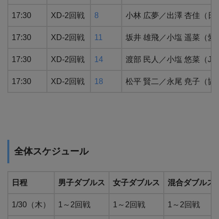
17:30
XD-2回戦
8
小林 広夢／出澤 杏佳（
17:30
XD-2回戦
11
坂井 雄飛／小塩 遥菜（
17:30
XD-2回戦
14
渡部 民人／小塩 悠菜（
17:30
XD-2回戦
18
松平 賢二／永尾 尭子（
全体スケジュール
日程
男子ダブルス
女子ダブルス
混合ダブルス
1/30（木）
1～2回戦
1～2回戦
1～2回戦