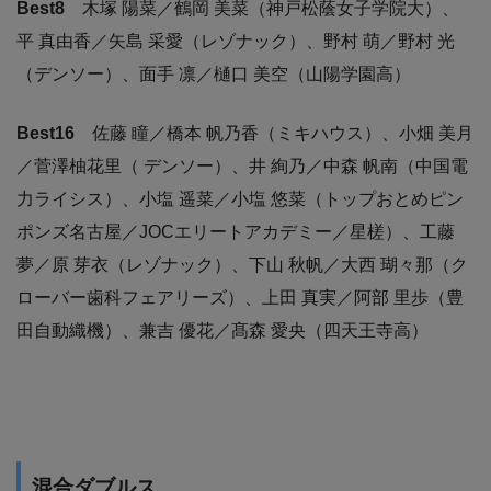
Best8
木塚 陽菜／鶴岡 美菜（神戸松蔭女子学院大）、
平 真由⾹／⽮島 采愛（レゾナック）、野村 萌／野村 光
（デンソー）、面手 凛／樋口 美空（山陽学園高）
Best16
佐藤 瞳／橋本 帆乃香（ミキハウス）、小畑 美月
／菅澤柚花里（ デンソー）、井 絢乃／中森 帆南（中国電
力ライシス）、小塩 遥菜／小塩 悠菜（トップおとめピン
ポンズ名古屋／JOCエリートアカデミー／星槎）、工藤
夢／原 芽衣（レゾナック）、下山 秋帆／大西 瑚々那（ク
ローバー歯科フェアリーズ）、上田 真実／阿部 里歩（豊
田自動織機）、兼吉 優花／髙森 愛央（四天王寺高）
混合ダブルス