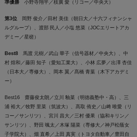
準優勝
小野寺翔平／枝廣 愛（リコー／中央大）
第3位
岡野 俊介／田村 美佳（朝日大／十六フィナンシャ
ルグループ）、渡部 民人／小塩 悠菜（JOCエリートアカ
デミー／星槎）
Best8
馬渡 元樹／武山 華子（信号器材／中央大）、中
村 煌和／藤田 知子（愛知工業大）、小林 広夢／出澤 杏佳
（日本大／専修大）、岡本 翼／髙橋 青葉（木下アカデミ
ー）
Best16 齋藤俊太朗／立川 釉菜（明徳義塾中・高）、三
浦 裕大／牧野 里菜（筑波大）、髙取 侑史／山﨑 唯愛（リ
コー／サンリツ）、宮川 昌大／三村 優果（協和キリン／
サンリツ）、野田 颯太／木塚 陽菜（専修大／神戸松蔭女
子学院大）、畑 直希／上田 真実（トヨタ自動車／豊田自