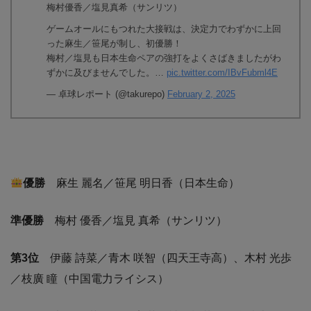
梅村優香／塩見真希（サンリツ）
ゲームオールにもつれた大接戦は、決定力でわずかに上回
った麻生／笹尾が制し、初優勝！
梅村／塩見も日本生命ペアの強打をよくさばきましたがわ
ずかに及びませんでした。…
pic.twitter.com/IBvFubml4E
— 卓球レポート (@takurepo)
February 2, 2025
優勝
麻生 麗名／笹尾 明日香（⽇本⽣命）
準優勝
梅村 優香／塩見 真希（サンリツ）
第3位
伊藤 詩菜／青木 咲智（四天王寺高）、木村 光歩
／枝廣 瞳（中国電力ライシス）