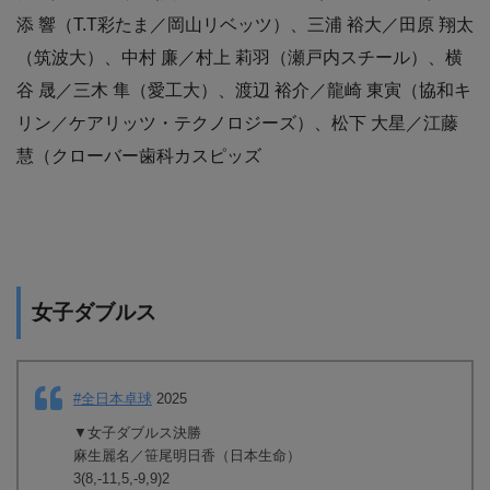
添 響（T.T彩たま／岡山リベッツ）、三浦 裕大／田原 翔太
（筑波大）、中村 廉／村上 莉羽（瀬戸内スチール）、横
谷 晟／三木 隼（愛工大）、渡辺 裕介／龍崎 東寅（協和キ
リン／ケアリッツ・テクノロジーズ）、松下 大星／江藤
慧（クローバー歯科カスピッズ
女子ダブルス
#全日本卓球
2025
▼女子ダブルス決勝
麻生麗名／笹尾明日香（日本生命）
3(8,-11,5,-9,9)2