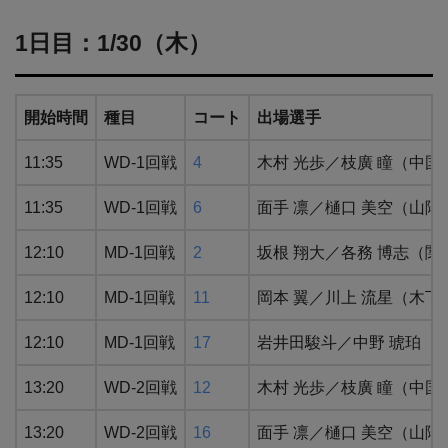
1日目：1/30（木）
開始時間
種目
コート
出場選手
11:35
WD-1回戦
4
木村 光歩／枝廣 瞳（中国
11:35
WD-1回戦
6
面手 凛／樋口 美空（山
12:10
MD-1回戦
2
坂根 翔大／各務 博志（関
12:10
MD-1回戦
11
岡本 翼／川上 流星（木下
12:10
MD-1回戦
17
岩井田駿斗／中野 琥珀（
13:20
WD-2回戦
12
木村 光歩／枝廣 瞳（中国
13:20
WD-2回戦
16
面手 凛／樋口 美空（山陽