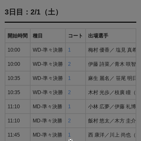
3日目：2/1（土）
開始時間
種目
コート
出場選手
10:00
WD-準々決勝
1
梅村 優香／ 塩見 真希
10:00
WD-準々決勝
2
伊藤 詩菜／青木 咲智
10:35
WD-準々決勝
1
麻生 麗名／ 笹尾 明
10:35
WD-準々決勝
2
木村 光歩／枝廣 瞳（
11:10
MD-準々決勝
1
⼩林 広夢／伊藤 礼博
11:10
MD-準々決勝
2
飯村 悠太／木方 圭介
11:45
MD-準々決勝
1
西 康洋／川上 尚也（