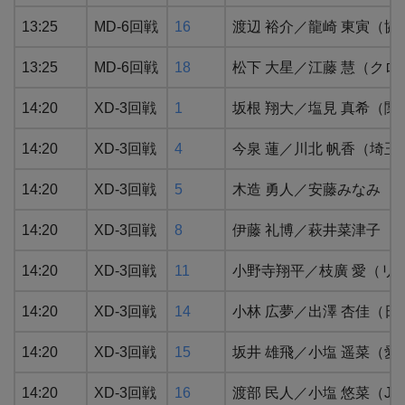
13:25
MD-6回戦
16
渡辺 裕介／龍崎 東寅（
13:25
MD-6回戦
18
松下 大星／江藤 慧（ク
14:20
XD-3回戦
1
坂根 翔大／塩見 真希（
14:20
XD-3回戦
4
今泉 蓮／川北 帆香（埼玉
14:20
XD-3回戦
5
木造 勇人／安藤みなみ（
14:20
XD-3回戦
8
伊藤 礼博／萩井菜津子（
14:20
XD-3回戦
11
小野寺翔平／枝廣 愛（リ
14:20
XD-3回戦
14
小林 広夢／出澤 杏佳（
14:20
XD-3回戦
15
坂井 雄飛／小塩 遥菜（
14:20
XD-3回戦
16
渡部 民人／小塩 悠菜（J