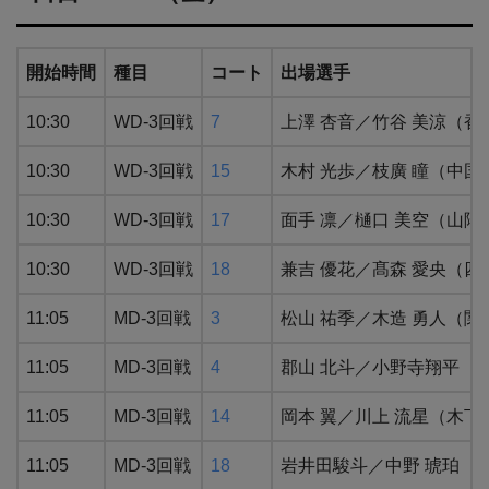
開始時間
種目
コート
出場選手
10:30
WD-3回戦
7
上澤 杏音／竹谷 美涼（
10:30
WD-3回戦
15
木村 光歩／枝廣 瞳（中
10:30
WD-3回戦
17
面手 凛／樋口 美空（山
10:30
WD-3回戦
18
兼吉 優花／髙森 愛央（四
11:05
MD-3回戦
3
松山 祐季／木造 勇人（関
11:05
MD-3回戦
4
郡山 北斗／小野寺翔平（
11:05
MD-3回戦
14
岡本 翼／川上 流星（木下
11:05
MD-3回戦
18
岩井田駿斗／中野 琥珀（