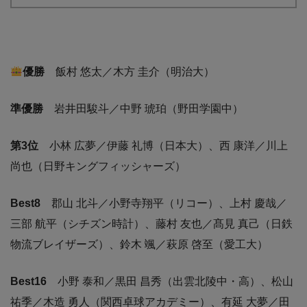
優勝
飯村 悠太／木方 圭介（明治大）
準優勝
岩井田駿斗／中野 琥珀（野田学園中）
第3位
⼩林 広夢／伊藤 礼博（日本大）、西 康洋／川上
尚也（日野キングフィッシャーズ）
Best8
郡山 北斗／小野寺翔平（リコー）、上村 慶哉／
三部 航平（シチズン時計）、藤村 友也／髙見 真己（日鉄
物流ブレイザーズ）、鈴木 颯／萩原 啓至（愛工大）
Best16
小野 泰和／黒田 昌秀（出雲北陵中・高）、松山
祐季／木造 勇人（関西卓球アカデミー）、有延 大夢／田